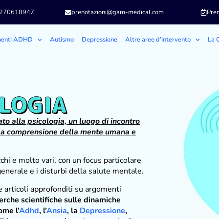
3270618947
prenotazioni@gam-medical.com
Pren
menti ADHD
Autismo
Depressione
Altre aree d’intervento
La C
OLOGIA
ato alla psicologia, un luogo di incontro
e la comprensione della mente umana e
chi e molto vari, con un focus particolare
generale e i disturbi della salute mentale.
 articoli approfonditi su argomenti
cerche scientifiche sulle dinamiche
ome l’
Adhd
, l’
Ansia
, la
Depressione
,