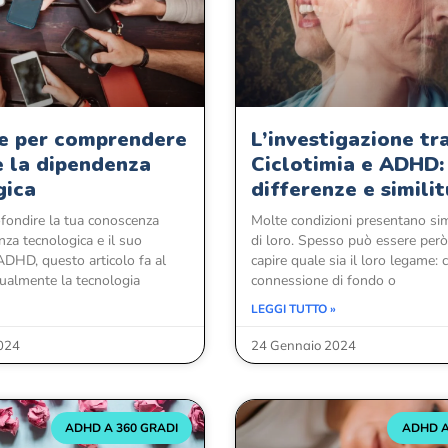
ve per comprendere
L’investigazione tr
e la dipendenza
Ciclotimia e ADHD:
gica
differenze e similit
fondire la tua conoscenza
Molte condizioni presentano simi
nza tecnologica e il suo
di loro. Spesso può essere però 
ADHD, questo articolo fa al
capire quale sia il loro legame: 
ualmente la tecnologia
connessione di fondo o
LEGGI TUTTO »
024
24 Gennaio 2024
ADHD A 360 GRADI
ADHD A