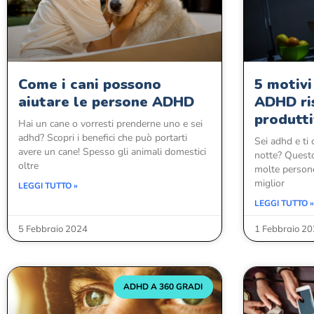
Come i cani possono
5 motivi
aiutare le persone ADHD
ADHD ris
produtti
Hai un cane o vorresti prenderne uno e sei
adhd? Scopri i benefici che può portarti
Sei adhd e ti 
avere un cane! Spesso gli animali domestici
notte? Questo 
oltre
molte persone,
miglior
LEGGI TUTTO »
LEGGI TUTTO »
5 Febbraio 2024
1 Febbraio 2
ADHD A 360 GRADI