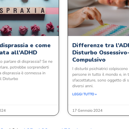
 disprassia e come
Differenze tra l’AD
gata all’ADHD
Disturbo Ossessivo
Compulsivo
o parlare di disprassia? Se ne
rlare, potrebbe sorprenderti
I disturbi psichiatrici colpiscono
a disprassia è connessa in
persone in tutto il mondo e, in t
al Disturbo
sfaccettature, sono oggetto di 
diversi anni.
LEGGI TUTTO »
024
17 Gennaio 2024