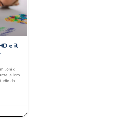
HD e il
-
 milioni di
utte le loro
studio da