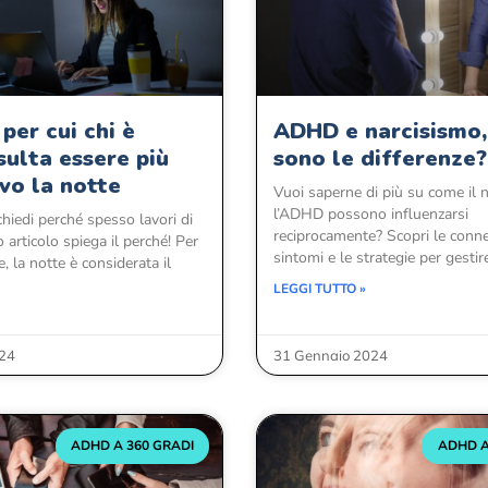
 per cui chi è
ADHD e narcisismo,
ulta essere più
sono le differenze?
vo la notte
Vuoi saperne di più su come il 
l’ADHD possono influenzarsi
chiedi perché spesso lavori di
reciprocamente? Scopri le connes
articolo spiega il perché! Per
sintomi e le strategie per gestir
 la notte è considerata il
LEGGI TUTTO »
024
31 Gennaio 2024
ADHD A 360 GRADI
ADHD A