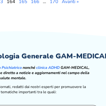
63
164
165
166
…
170
Avanti »
icologia Generale GAM-MEDICA
to Psichiatrico
nonché
clinica ADHD
GAM-MEDICAL,
 e diretto a notizie e aggiornamenti nel campo della
 salute mentale.
ornati, redatti dai nostri esperti per promuovere la
tematiche importanti tra le quali: