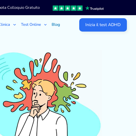
ota Colloquio Gratuito
linica
Test Online
Blog
Inizia il test ADHD