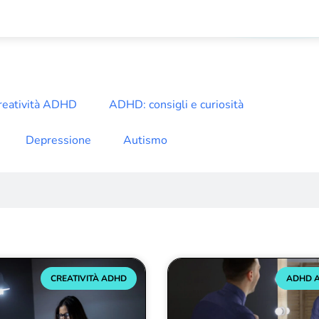
reatività ADHD
ADHD: consigli e curiosità
Depressione
Autismo
CREATIVITÀ ADHD
ADHD A