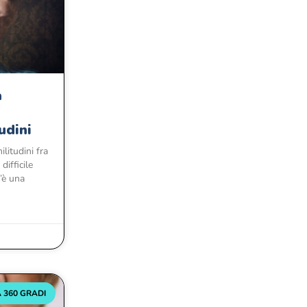
a
udini
litudini fra
difficile
c’è una
 360 GRADI