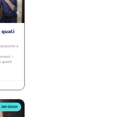
 quali
narcisismo e
sioni, i
e questi
 360 GRADI