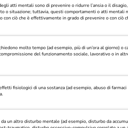
gli atti mentali sono di prevenire o ridurre l’ansia o il disagio,
o o situazione; tuttavia, questi comportamenti o atti mentali 
o con ciò che è effettivamente in grado di prevenire o con ciò c
chiedono molto tempo (ad esempio, più di un’ora al giorno) o 
 compromissione del funzionamento sociale, lavorativo o in altr
 effetti fisiologici di una sostanza (ad esempio, abuso di farmaci 
a.
 da un altro disturbo mentale (ad esempio, disturbo da accumu
 post-traumatico, disturbo ossessivo-compulsivo correlato a un 