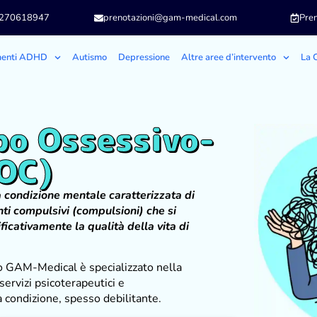
3270618947
prenotazioni@gam-medical.com
Pren
menti ADHD
Autismo
Depressione
Altre aree d’intervento
La C
bo Ossessivo-
OC)
 condizione mentale caratterizzata di
ti compulsivi (compulsioni) che si
cativamente la qualità della vita di
o GAM-Medical è specializzato nella
ervizi psicoterapeutici e
 condizione, spesso debilitante.