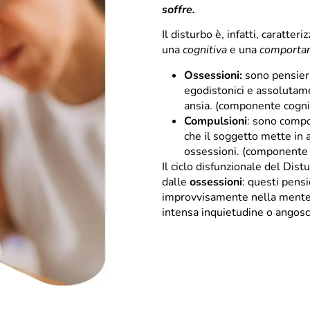
soffre.
Il disturbo è, infatti, caratte
una
cognitiva
e una
comporta
Ossessioni:
sono pensieri
egodistonici e assolutame
ansia. (componente cogni
Compulsioni
: sono compor
che il soggetto mette in a
ossessioni. (componente
Il ciclo disfunzionale del Dis
dalle
ossessioni
: questi pens
improvvisamente nella mente 
intensa inquietudine o angosc