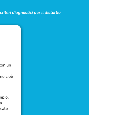
riteri diagnostici per il disturbo
 con un
ono cioè
mpio,
 a
icate