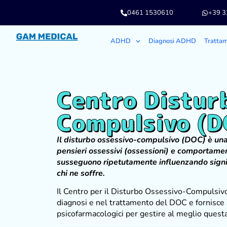
0461 1530610
+39 
ADHD
Diagnosi ADHD
Tratta
Centro Distur
Compulsivo (D
Il disturbo ossessivo-compulsivo (DOC) è una
pensieri ossessivi (ossessioni) e comportamen
susseguono ripetutamente influenzando signifi
chi ne soffre.
Il Centro per il Disturbo Ossessivo-Compulsiv
diagnosi e nel trattamento del DOC e fornisce s
psicofarmacologici per gestire al meglio questa