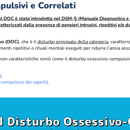
ulsivi e Correlati
 al DOC è stata introdotta nel DSM-5 (Manuale Diagnostico e S
ratterizzati dalla presenza di pensieri intrusivi, ripetitivi e/
ivo (DOC)
, che è il
disturbo principale della categoria
, caratter
nti ripetitivi o rituali mentali eseguiti per ridurre l’ansia asso
con caratteristiche simili come il disturbo ossessivo-compulsi
)
,
compulsivo dei capelli),
l Disturbo Ossessivo