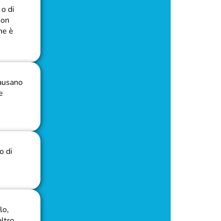
 o di
non
he è
causano
e
o di
lo,
altro