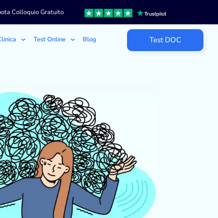
ota Colloquio Gratuito
linica
Test Online
Blog
Test DOC