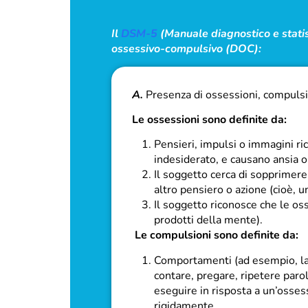
Il
DSM-5
(Manuale diagnostico e statisti
ossessivo-compulsivo (DOC):
A.
Presenza di ossessioni, compuls
Le ossessioni sono definite da:
Pensieri, impulsi o immagini ri
indesiderato, e causano ansia o 
Il soggetto cerca di sopprimere 
altro pensiero o azione (cioè,
Il soggetto riconosce che le os
prodotti della mente).
Le compulsioni sono definite da:
Comportamenti (ad esempio, lav
contare, pregare, ripetere parol
eseguire in risposta a un’osse
rigidamente.