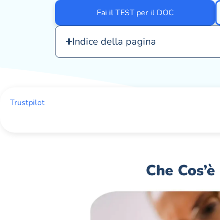
Fai il TEST per il DOC
Indice della pagina
Trustpilot
Che Cos’è