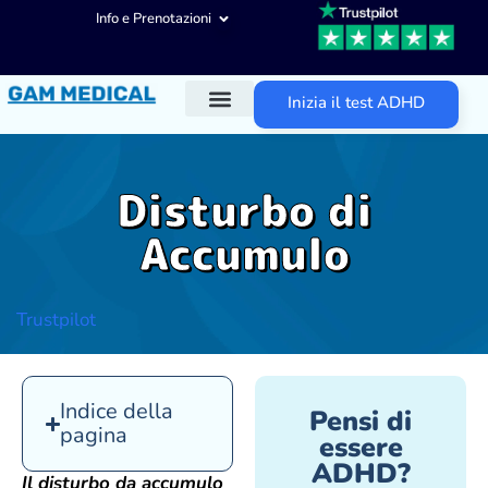
Info e Prenotazioni
Inizia il test ADHD
Diagnosi ADHD
Trattamenti ADHD
Altre aree d’intervento
Disturbo di
Accumulo
Trustpilot
Indice della
Pensi di
pagina
essere
ADHD?
Il disturbo da accumulo