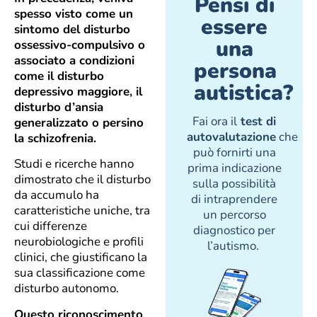
Pensi di
spesso visto come un
essere
sintomo del disturbo
una
ossessivo-compulsivo o
associato a condizioni
persona
come il disturbo
autistica?
depressivo maggiore, il
disturbo d’ansia
Fai ora il
test di
generalizzato o persino
autovalutazione
che
la schizofrenia.
può fornirti una
Studi e ricerche hanno
prima indicazione
dimostrato che il disturbo
sulla possibilità
da accumulo ha
di intraprendere
caratteristiche uniche, tra
un percorso
cui differenze
diagnostico per
neurobiologiche e profili
l’autismo.
clinici, che giustificano la
sua classificazione come
disturbo autonomo.
Questo riconoscimento