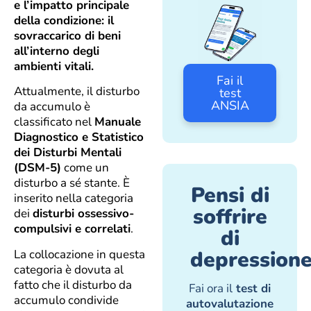
e l’impatto principale
della condizione: il
sovraccarico di beni
all’interno degli
ambienti vitali.
Fai il
Attualmente, il disturbo
test
ANSIA
da accumulo è
classificato nel
Manuale
Diagnostico e Statistico
dei Disturbi Mentali
(DSM-5)
come un
disturbo a sé stante. È
Pensi di
inserito nella categoria
soffrire
dei
disturbi ossessivo-
compulsivi e correlati
.
di
depression
La collocazione in questa
categoria è dovuta al
fatto che il disturbo da
Fai ora il
test di
accumulo condivide
autovalutazione