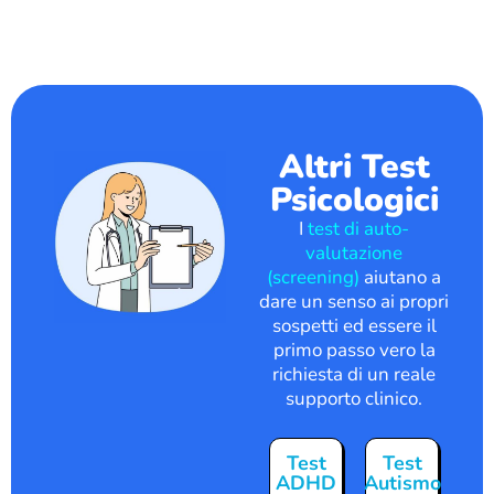
Altri Test
Psicologici
I
test di auto-
valutazione
(screening)
aiutano a
dare un senso ai propri
sospetti ed essere il
primo passo vero la
richiesta di un reale
supporto clinico.
Test
Test
ADHD
Autismo