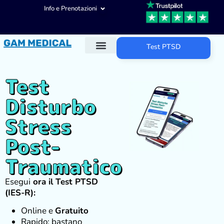
Info e Prenotazioni
Test PTSD
Diagnosi ADHD
Trattamenti ADHD
Altre aree d’intervento
Test
Disturbo
Stress
Post-
Traumatico
Esegui
ora il Test PTSD
(IES-R):
Online e
Gratuito
Rapido: bastano