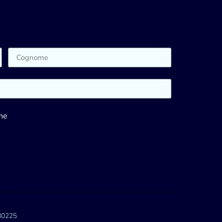
ne
480225