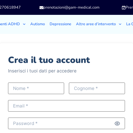
3270618947
prenotazioni@gam-medical.com
Pren
menti ADHD
Autismo
Depressione
Altre aree d’intervento
La C
Crea il tuo account
Inserisci i tuoi dati per accedere