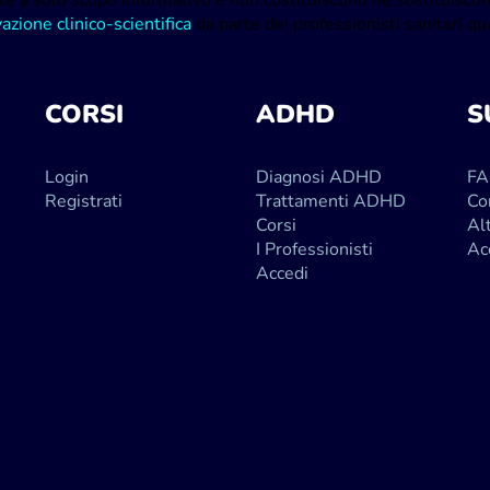
te a solo scopo informativo e non costituiscono né sostituiscon
zione clinico-scientifica
da parte dei professionisti sanitari qual
CORSI
ADHD
S
Login
Diagnosi ADHD
F
Registrati
Trattamenti ADHD
Co
Corsi
Al
I Professionisti
Ac
Accedi