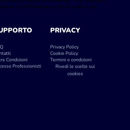
o un parere medico professionale. Tutti i contenuti
ificati di GAM Medical, iscritti ai rispettivi albi
UPPORTO
PRIVACY
AQ
Privacy Policy
ntatti
Cookie Policy
tre Condizioni
Termini e condizioni
cesso Professionisti
Rivedi le scelte sui
cookies