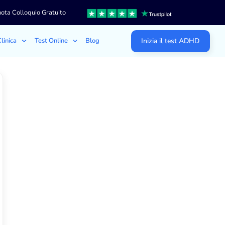
ota Colloquio Gratuito
linica
Test Online
Blog
Inizia il test ADHD