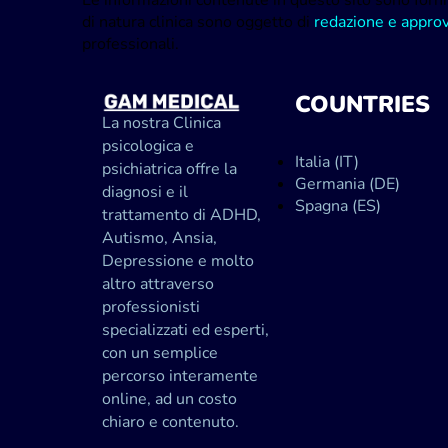
Le informazioni contenute in questo sito sono forni
di natura clinica sono oggetto di
redazione e approva
professionali.
COUNTRIES
La nostra Clinica
psicologica e
Italia (IT)
psichiatrica offre la
Germania (DE)
diagnosi e il
Spagna (ES)
trattamento di ADHD,
Autismo, Ansia,
Depressione e molto
altro attraverso
professionisti
specializzati ed esperti,
con un semplice
percorso interamente
online, ad un costo
chiaro e contenuto.