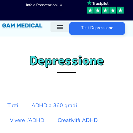
Info e Prenotazioni
Test Depressione
Diagnosi ADHD
Trattamenti ADHD
Altre aree d’intervento
Depressione
Tutti
ADHD a 360 gradi
Vivere l’ADHD
Creatività ADHD