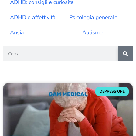
ADHD: consigli e curiosità
ADHD e affettività
Psicologia generale
Ansia
Depressione
Autismo
DEPRESSIONE