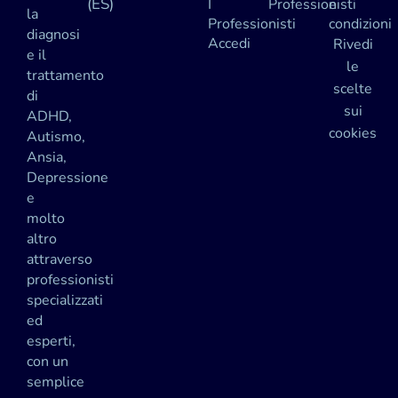
(ES)
I
Professionisti
e
la
Professionisti
condizioni
diagnosi
Accedi
Rivedi
e il
le
trattamento
scelte
di
sui
ADHD,
cookies
Autismo,
Ansia,
Depressione
e
molto
altro
attraverso
professionisti
specializzati
ed
esperti,
con un
semplice