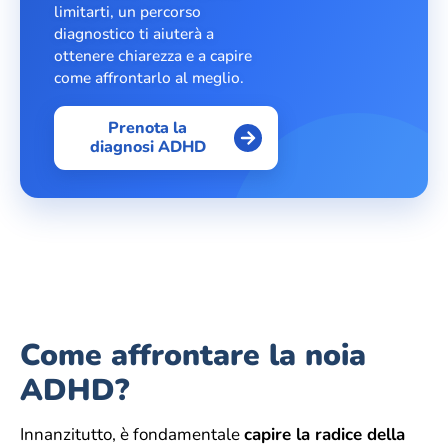
limitarti, un percorso
diagnostico ti aiuterà a
ottenere chiarezza e a capire
come affrontarlo al meglio.
Prenota la
diagnosi ADHD
Come affrontare la noia
ADHD?
Innanzitutto, è fondamentale
capire la radice della