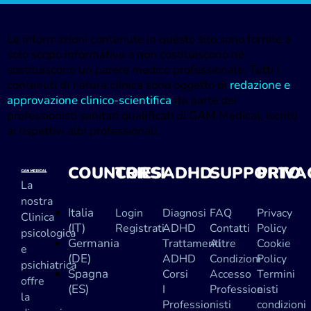
Le informazioni contenute in questo sito sono fornite a
solo scopo informativo e non costituiscono né
sostituiscono un parere medico professionale. Tutti i
contenuti di natura clinica sono oggetto di
redazione e
approvazione clinico-scientifica
da parte dei
professionisti sanitari qualificati di GAM Medical, iscritti
ai rispettivi albi professionali.
COUNTRIES
CORSI
ADHD
SUPPORTO
PRIVA
La
nostra
Italia
Login
Diagnosi
FAQ
Privacy
Clinica
(IT)
Registrati
ADHD
Contatti
Policy
psicologica
Germania
Trattamenti
Altre
Cookie
e
(DE)
ADHD
Condizioni
Policy
psichiatrica
Spagna
Corsi
Accesso
Termini
offre
(ES)
I
Professionisti
e
la
Professionisti
condizioni