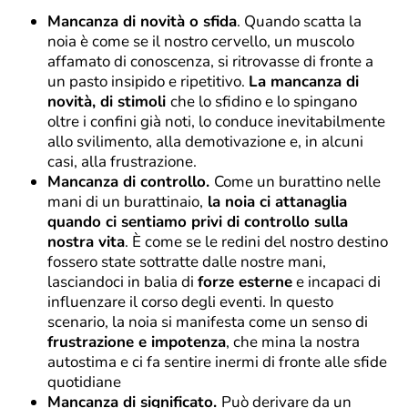
Mancanza di novità o sfida
. Quando scatta la
noia è come se il nostro cervello, un muscolo
affamato di conoscenza, si ritrovasse di fronte a
un pasto insipido e ripetitivo.
La mancanza di
novità, di stimoli
che lo sfidino e lo spingano
oltre i confini già noti, lo conduce inevitabilmente
allo svilimento, alla demotivazione e, in alcuni
casi, alla frustrazione.
Mancanza di controllo.
Come un burattino nelle
mani di un burattinaio,
la noia ci attanaglia
quando ci sentiamo privi di controllo sulla
nostra vita
. È come se le redini del nostro destino
fossero state sottratte dalle nostre mani,
lasciandoci in balia di
forze esterne
e incapaci di
influenzare il corso degli eventi. In questo
scenario, la noia si manifesta come un senso di
frustrazione e impotenza
, che mina la nostra
autostima e ci fa sentire inermi di fronte alle sfide
quotidiane
Mancanza di significato.
Può derivare da un