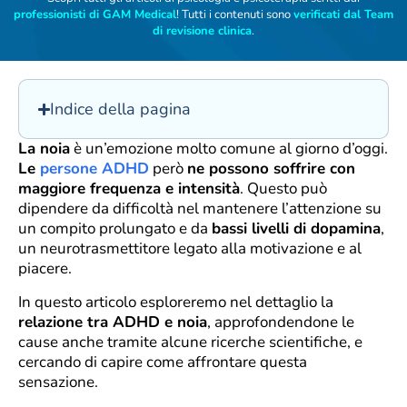
professionisti di GAM Medical
! Tutti i contenuti sono
verificati dal Team
di revisione clinica
.
Indice della pagina
La noia
è un’emozione molto comune al giorno d’oggi.
Le
persone ADHD
però
ne possono soffrire con
maggiore frequenza e intensità
. Questo può
dipendere da difficoltà nel mantenere l’attenzione su
un compito prolungato e da
bassi livelli di dopamina
,
un neurotrasmettitore legato alla motivazione e al
piacere.
In questo articolo esploreremo nel dettaglio la
relazione tra ADHD e noia
, approfondendone le
cause anche tramite alcune ricerche scientifiche, e
cercando di capire come affrontare questa
sensazione.