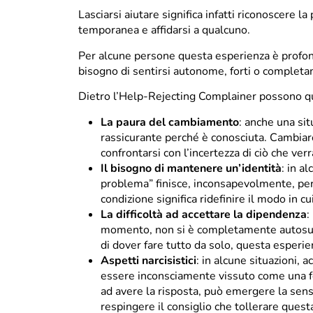
Lasciarsi aiutare significa infatti riconoscere l
temporanea e affidarsi a qualcuno.
Per alcune persone questa esperienza è profond
bisogno di sentirsi autonome, forti o completa
Dietro l’Help-Rejecting Complainer possono qui
La paura del cambiamento
: anche una si
rassicurante perché è conosciuta. Cambiare 
confrontarsi con l’incertezza di ciò che ver
Il bisogno di mantenere un’identità
: in a
problema” finisce, inconsapevolmente, per 
condizione significa ridefinire il modo in cu
La difficoltà ad accettare la dipendenza
:
momento, non si è completamente autosuffic
di dover fare tutto da solo, questa esperi
Aspetti narcisistici
: in alcune situazioni,
essere inconsciamente vissuto come una fer
ad avere la risposta, può emergere la sensa
respingere il consiglio che tollerare ques