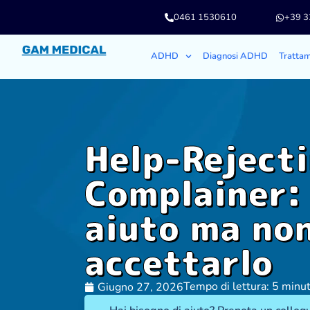
0461 1530610
+39 
ADHD
Diagnosi ADHD
Tratta
Help-Reject
Complainer:
aiuto ma no
accettarlo
Tempo di lettura: 5 minut
Giugno 27, 2026