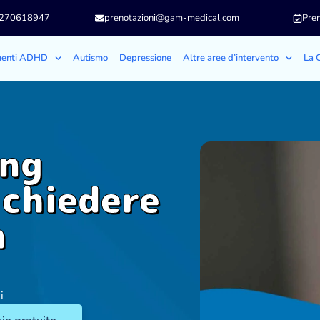
3270618947
prenotazioni@gam-medical.com
Pren
menti ADHD
Autismo
Depressione
Altre aree d’intervento
La C
ing
 chiedere
n
i