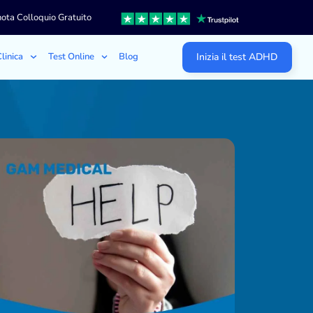
ota Colloquio Gratuito
linica
Test Online
Blog
Inizia il test ADHD