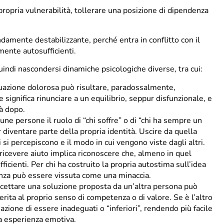
a propria vulnerabilità, tollerare una posizione di dipendenza
amente destabilizzante, perché entra in conflitto con il
mente autosufficienti.
ndi nascondersi dinamiche psicologiche diverse, tra cui:
tuazione dolorosa può risultare, paradossalmente,
significa rinunciare a un equilibrio, seppur disfunzionale, e
rà dopo.
lcune persone il ruolo di “chi soffre” o di “chi ha sempre un
diventare parte della propria identità. Uscire da quella
i si percepiscono e il modo in cui vengono viste dagli altri.
 ricevere aiuto implica riconoscere che, almeno in quel
ienti. Per chi ha costruito la propria autostima sull’idea
enza può essere vissuta come una minaccia.
 accettare una soluzione proposta da un’altra persona può
ita al proprio senso di competenza o di valore. Se è l’altro
zione di essere inadeguati o “inferiori”, rendendo più facile
ta esperienza emotiva.