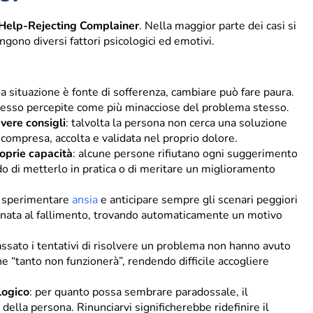
Help-Rejecting Complainer
. Nella maggior parte dei casi si
ngono diversi fattori psicologici ed emotivi.
a situazione è fonte di sofferenza, cambiare può fare paura.
sso percepite come più minacciose del problema stesso.
evere consigli
: talvolta la persona non cerca una soluzione
 compresa, accolta e validata nel proprio dolore.
roprie capacità
: alcune persone rifiutano ogni suggerimento
o di metterlo in pratica o di meritare un miglioramento
d sperimentare
ansia
e anticipare sempre gli scenari peggiori
inata al fallimento, trovando automaticamente un motivo
passato i tentativi di risolvere un problema non hanno avuto
e “tanto non funzionerà”, rendendo difficile accogliere
logico
: per quanto possa sembrare paradossale, il
della persona. Rinunciarvi significherebbe ridefinire il