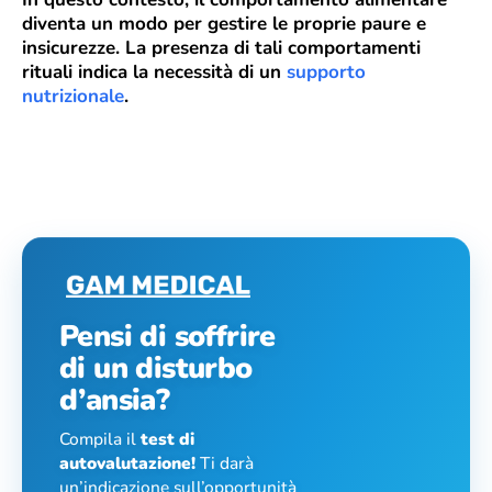
diventa un modo per gestire le proprie paure e
insicurezze. La presenza di tali comportamenti
rituali indica la necessità di un
supporto
nutrizionale
.
Pensi di soffrire
di un disturbo
d’ansia?
Compila il
test di
autovalutazione!
Ti darà
un’indicazione sull’opportunità