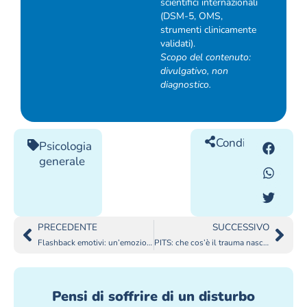
scientifici internazionali
(DSM-5, OMS,
strumenti clinicamente
validati).
Scopo del contenuto:
divulgativo, non
diagnostico.
Condividilo
Psicologia
generale
PRECEDENTE
SUCCESSIVO
Flashback emotivi: un’emozione che ti riporta al passato traumatico
PITS: che cos’è il trauma nascosto di chi provoca dolore
Pensi di soffrire di un disturbo