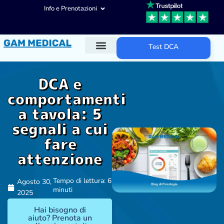
Info e Prenotazioni
Test DCA
Diagnosi ADHD
Trattamenti ADHD
Altre aree d’intervento
DCA e
comportamenti
a tavola: 5
segnali a cui
fare
attenzione
Tempo di lettura: 6
Agosto 30,
minuti
2025
Hai bisogno di
aiuto? Prenota un