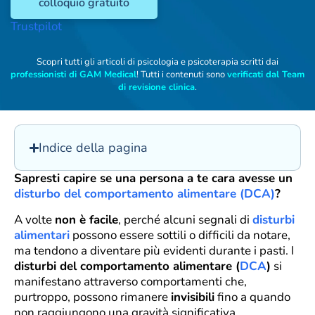
colloquio gratuito
Trustpilot
Scopri tutti gli articoli di psicologia e psicoterapia scritti dai
professionisti di GAM Medical
! Tutti i contenuti sono
verificati dal Team
di revisione clinica
.
Indice della pagina
Sapresti capire se una persona a te cara avesse un
disturbo del comportamento alimentare (DCA)
?
A volte
non è facile
, perché alcuni segnali di
disturbi
alimentari
possono essere sottili o difficili da notare,
ma tendono a diventare più evidenti durante i pasti. I
disturbi del comportamento alimentare (
DCA
)
si
manifestano attraverso comportamenti che,
purtroppo, possono rimanere
invisibili
fino a quando
non raggiungono una gravità significativa.