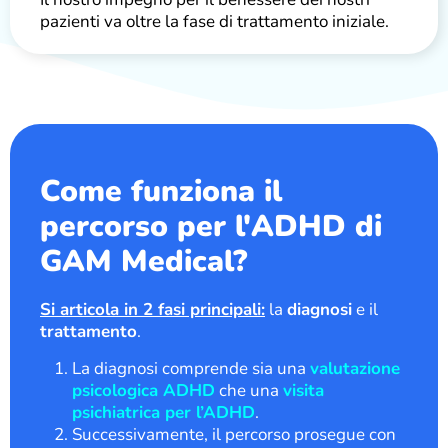
pazienti va oltre la fase di trattamento iniziale.
Come funziona il
percorso per l'ADHD di
GAM Medical?
Si articola in 2 fasi principali:
la
diagnosi
e il
trattamento
.
La diagnosi comprende sia una
valutazione
psicologica ADHD
che una
visita
psichiatrica per l’ADHD
.
Successivamente, il percorso prosegue con