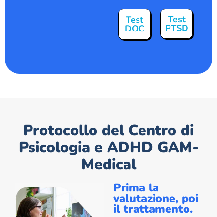
Test
Test
PTSD
DOC
Protocollo del Centro di
Psicologia e ADHD GAM-
Medical
Prima la
valutazione, poi
il trattamento.