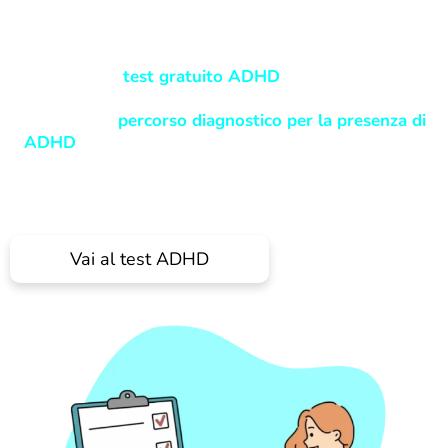
ADHD gratis
La nostra
clinica online per l’adulto ADHD
mette a
disposizione il
test gratuito ADHD
in modo da ottenere
una prima autovalutazione, nell’eventualità di decidere
per un reale
percorso diagnostico per la presenza di
ADHD
. I 18 quesiti del nostro
test
sono coerenti con i
criteri del Manuale Diagnostico e Statistico dei Disturbi
mentali DSM-IV e sono stati sviluppati sulla base
dell’ASRS V1 .1.
Vai al test ADHD