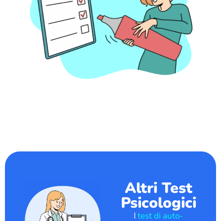
Altri Test
Psicologici
I
test di auto-