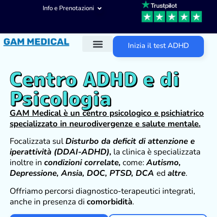
Info e Prenotazioni
Inizia il test ADHD
Diagnosi ADHD
Trattamenti ADHD
Altre aree d’intervento
Centro ADHD e di
Psicologia
GAM Medical è un centro psicologico e psichiatrico
specializzato in neurodivergenze e salute mentale
.
Focalizzata sul
Disturbo da deficit di attenzione e
iperattività (DDAI-ADHD),
la clinica è specializzata
inoltre in
condizioni correlate,
come:
Autismo,
Depressione, Ansia, DOC, PTSD, DCA
ed
altre
.
Offriamo percorsi diagnostico-terapeutici integrati,
anche in presenza di
comorbidità
.