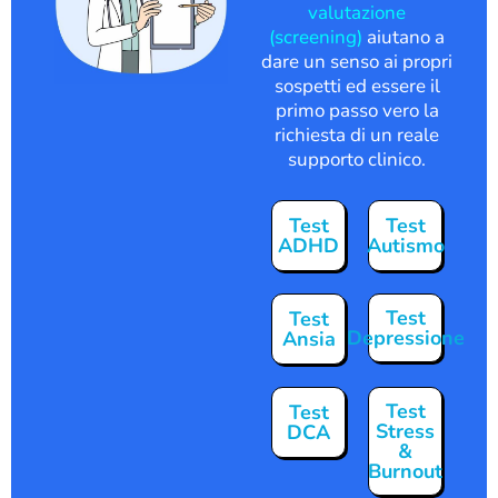
valutazione
(screening)
aiutano a
dare un senso ai propri
sospetti ed essere il
primo passo vero la
richiesta di un reale
supporto clinico.
Test
Test
ADHD
Autismo
Test
Test
Depressione
Ansia
Test
Test
Stress
DCA
&
Burnout