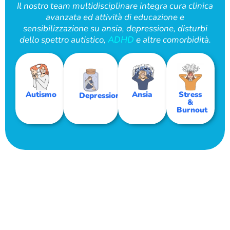
Il nostro team multidisciplinare integra cura clinica
avanzata ed attività di educazione e
sensibilizzazione su ansia, depressione, disturbi
dello spettro autistico,
ADHD
e altre comorbidità.
Autismo
Ansia
Stress
Depressione
&
Burnout
GAM Medical offre il test