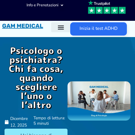
Info e Prenotazioni
Inizia il test ADHD
Diagnosi ADHD
Trattamenti ADHD
Altre aree d’intervento
Psicologo o
psichiatra?
Chi fa cosa,
quando
scegliere
l’uno o
l’altro
Tempo di lettura:
Dicembre
5 minuti
12, 2025