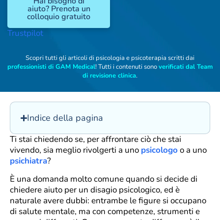
Hai bisogno di
aiuto? Prenota un
colloquio gratuito
Trustpilot
Scopri tutti gli articoli di psicologia e psicoterapia scritti dai
professionisti di GAM Medical
! Tutti i contenuti sono
verificati dal Team
di revisione clinica
.
Indice della pagina
Ti stai chiedendo se, per affrontare ciò che stai
vivendo, sia meglio rivolgerti a uno
psicologo
o a uno
psichiatra
?
È una domanda molto comune quando si decide di
chiedere aiuto per un disagio psicologico, ed è
naturale avere dubbi: entrambe le figure si occupano
di salute mentale, ma con competenze, strumenti e