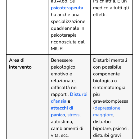
all’Albo. Se
Psichiatria. È un
psicoterapeuta
medico a tutti gli
ha anche una
effetti.
specializzazione
quadriennale in
psicoterapia
riconosciuta dal
MIUR.
Area di
Benessere
Disturbi mentali
intervento
psicologico,
con possibile
emotivo e
componente
relazionale;
biologica o
difficoltà nei
sintomatologia
rapporti,
Disturbi
più
d’ansia
e
grave/complessa
attacchi di
(
depressione
panico
,
stress
,
maggiore
,
autostima,
disturbo
cambiamenti di
bipolare, psicosi,
vita, ecc.
disturbi gravi