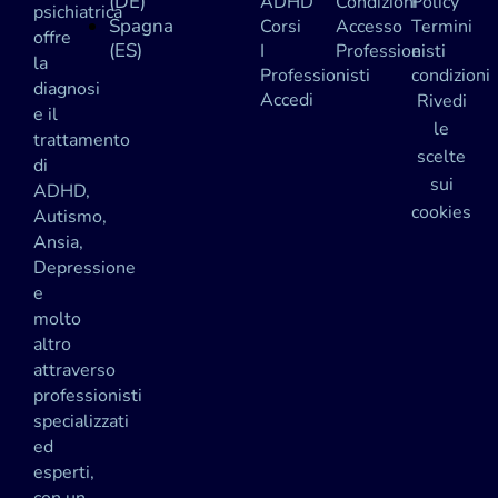
(DE)
ADHD
Condizioni
Policy
psichiatrica
Spagna
Corsi
Accesso
Termini
offre
(ES)
I
Professionisti
e
la
Professionisti
condizioni
diagnosi
Accedi
Rivedi
e il
le
trattamento
scelte
di
sui
ADHD,
cookies
Autismo,
Ansia,
Depressione
e
molto
altro
attraverso
professionisti
specializzati
ed
esperti,