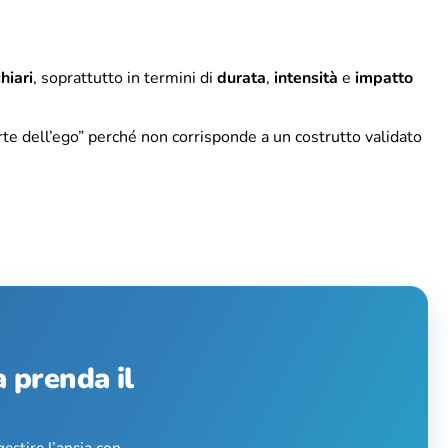
chiari
, soprattutto in termini di
durata
,
intensità
e
impatto
orte dell’ego” perché non corrisponde a un costrutto validato
a prenda il
gestire l’ansia con