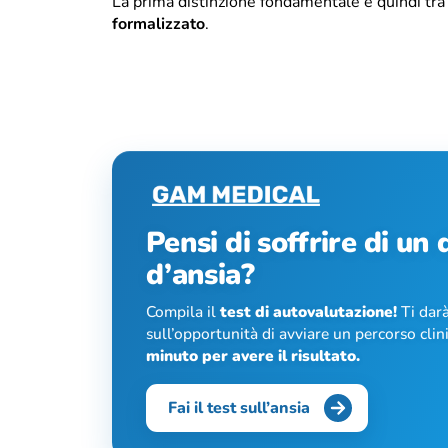
La prima distinzione fondamentale è quindi tr
formalizzato
.
Pensi di soffrire di un
d’ansia?
Compila il
test di autovalutazione!
Ti darà
sull’opportunità di avviare un percorso cli
minuto per avere il risultato.
Fai il test sull’ansia