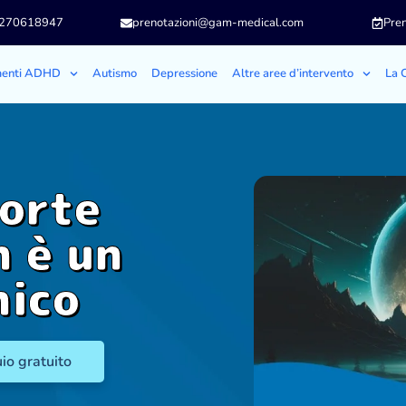
3270618947
prenotazioni@gam-medical.com
Pren
menti ADHD
Autismo
Depressione
Altre aree d’intervento
La C
morte
n è un
nico
io gratuito