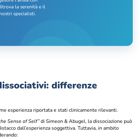
itrova la serenità e il
ostri specialisti.
issociativi: differenze
e esperienza riportata e stati clinicamente rilevanti.
the Sense of Self”
di Simeon & Abugel, la dissociazione può
istacco dall’esperienza soggettiva. Tuttavia, in ambito
derando: