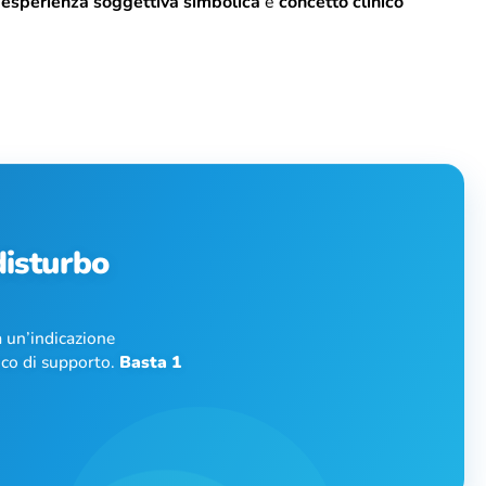
a
esperienza soggettiva simbolica
e
concetto clinico
 disturbo
 un’indicazione
nico di supporto.
Basta 1