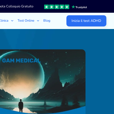
ota Colloquio Gratuito
linica
Test Online
Blog
Inizia il test ADHD