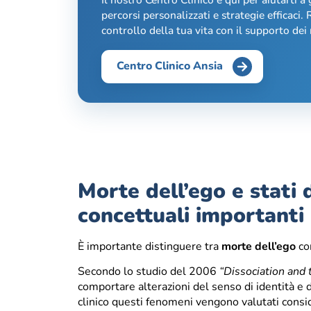
percorsi personalizzati e strategie efficaci. R
controllo della tua vita con il supporto dei n
Centro Clinico Ansia
Morte dell’ego e stati d
concettuali importanti
È importante distinguere tra
morte dell’ego
com
Secondo lo studio del 2006
“Dissociation and 
comportare alterazioni del senso di identità e d
clinico questi fenomeni vengono valutati consi