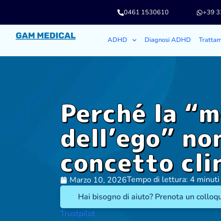
0461 1530610
+39 
ADHD
Diagnosi ADHD
Tratta
Perché la “
dell’ego” no
concetto cli
Tempo di lettura: 4 minuti
Marzo 10, 2026
Hai bisogno di aiuto? Prenota un colloqu
Trustpilot