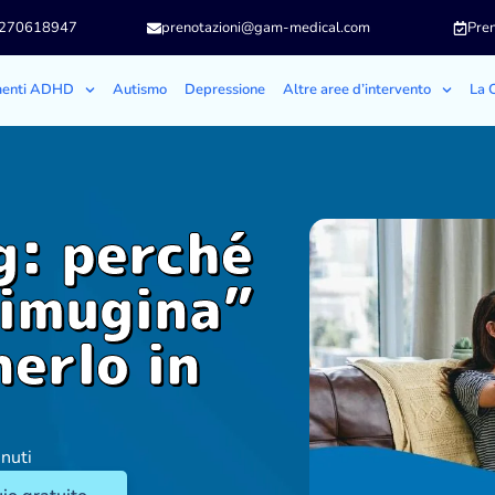
3270618947
prenotazioni@gam-medical.com
Pren
menti ADHD
Autismo
Depressione
Altre aree d’intervento
La C
g: perché
“rimugina”
erlo in
inuti