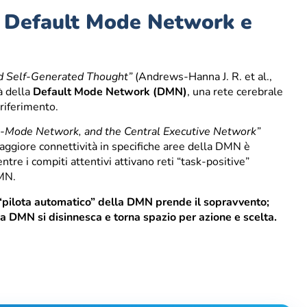
o, Default Mode Network e
d Self-Generated Thought”
(Andrews-Hanna J. R. et al.,
à della
Default Mode Network (DMN)
, una rete cerebrale
oriferimento.
t-Mode Network, and the Central Executive Network”
maggiore connettività in specifiche aree della DMN è
ntre i compiti attentivi attivano reti “task-positive”
DMN.
il “pilota automatico” della DMN prende il sopravvento;
 la DMN si disinnesca e torna spazio per azione e scelta.