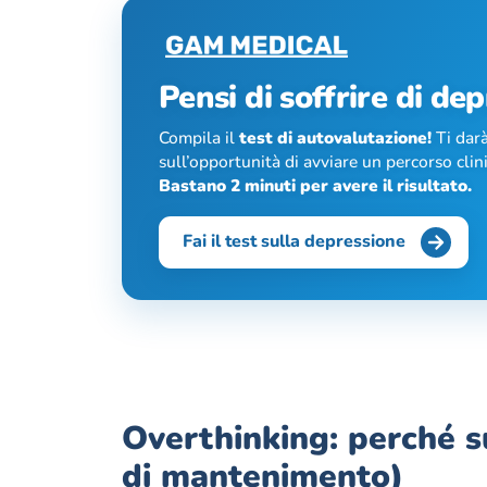
Pensi di soffrire di de
Compila il
test di autovalutazione!
Ti darà
sull’opportunità di avviare un percorso clin
Bastano 2 minuti per avere il risultato.
Fai il test sulla depressione
Overthinking: perché s
di mantenimento)