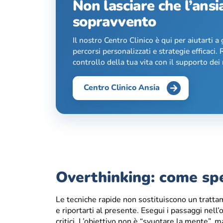
Non lasciare che l’ansi
sopravvento
Il nostro Centro Clinico è qui per aiutarti a 
percorsi personalizzati e strategie efficaci. R
controllo della tua vita con il supporto dei n
Centro Clinico Ansia
Overthinking: come spe
Le tecniche rapide non sostituiscono un trat
e riportarti al presente. Esegui i passaggi nell
critici. L’obiettivo non è “svuotare la mente”, 