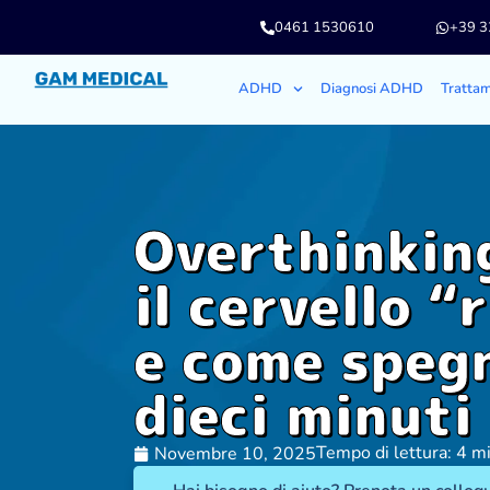
0461 1530610
+39 
ADHD
Diagnosi ADHD
Tratta
Overthinkin
il cervello 
e come spegn
dieci minuti
Tempo di lettura: 4 m
Novembre 10, 2025