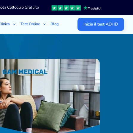
ota Colloquio Gratuito
linica
Test Online
Blog
Inizia il test ADHD