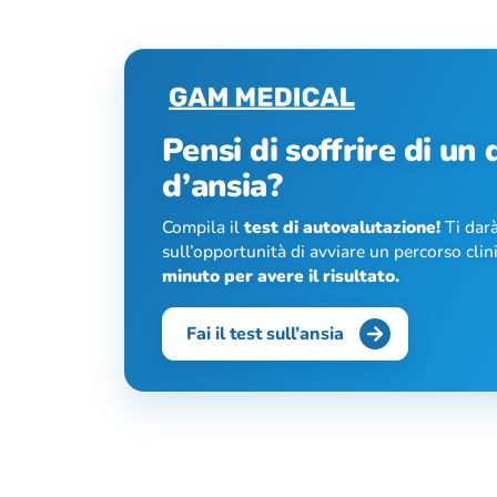
Pensi di soffrire di un
d’ansia?
Compila il
test di autovalutazione!
Ti darà
sull’opportunità di avviare un percorso cli
minuto per avere il risultato.
Fai il test sull’ansia