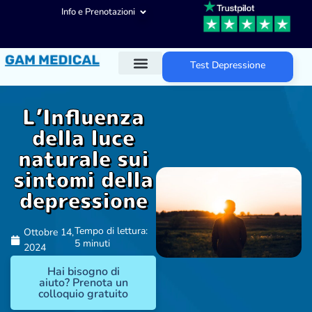
Info e Prenotazioni
Test Depressione
Diagnosi ADHD
Trattamenti ADHD
Altre aree d’intervento
L’Influenza
della luce
naturale sui
sintomi della
depressione
Tempo di lettura:
Ottobre 14,
5 minuti
2024
Hai bisogno di
aiuto? Prenota un
colloquio gratuito