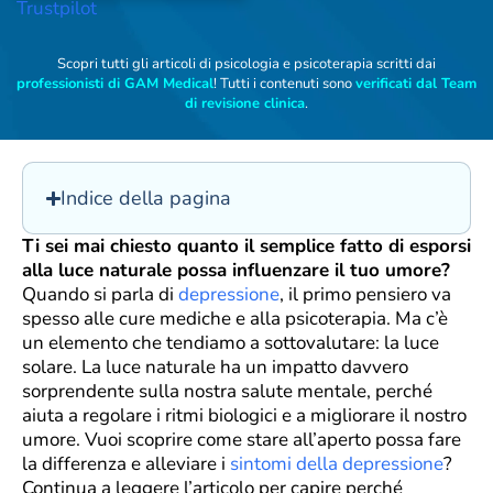
Trustpilot
Scopri tutti gli articoli di psicologia e psicoterapia scritti dai
professionisti di GAM Medical
! Tutti i contenuti sono
verificati dal Team
di revisione clinica
.
Indice della pagina
Ti sei mai chiesto quanto il semplice fatto di esporsi
alla luce naturale possa influenzare il tuo umore?
Quando si parla di
depressione
, il primo pensiero va
spesso alle cure mediche e alla psicoterapia. Ma c’è
un elemento che tendiamo a sottovalutare: la luce
solare. La luce naturale ha un impatto davvero
sorprendente sulla nostra salute mentale, perché
aiuta a regolare i ritmi biologici e a migliorare il nostro
umore. Vuoi scoprire come stare all’aperto possa fare
la differenza e alleviare i
sintomi della depressione
?
Continua a leggere l’articolo per capire perché