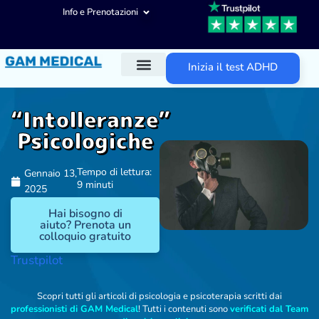
Info e Prenotazioni
Inizia il test ADHD
Diagnosi ADHD
Trattamenti ADHD
Altre aree d’intervento
“Intolleranze”
Psicologiche
Tempo di lettura:
Gennaio 13,
9 minuti
2025
Hai bisogno di
aiuto? Prenota un
colloquio gratuito
Trustpilot
Scopri tutti gli articoli di psicologia e psicoterapia scritti dai
professionisti di GAM Medical
! Tutti i contenuti sono
verificati dal Team