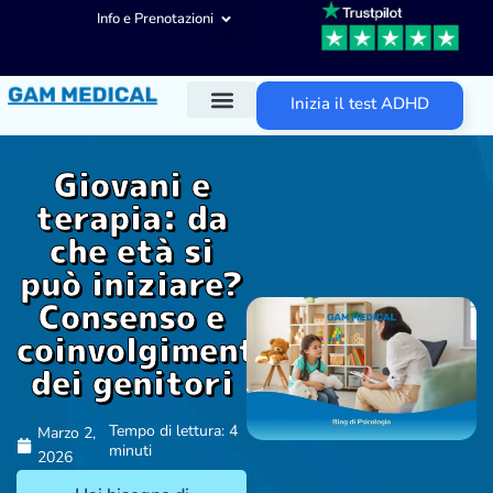
Info e Prenotazioni
Inizia il test ADHD
Diagnosi ADHD
Trattamenti ADHD
Altre aree d’intervento
Giovani e
terapia: da
che età si
può iniziare?
Consenso e
coinvolgimento
dei genitori
Tempo di lettura: 4
Marzo 2,
minuti
2026