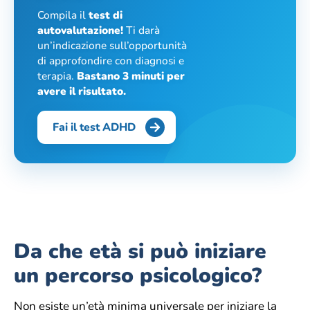
Compila il
test di
autovalutazione!
Ti darà
un’indicazione sull’opportunità
di approfondire con diagnosi e
terapia.
Bastano 3 minuti per
avere il risultato.
Fai il test ADHD
Da che età si può iniziare
un percorso psicologico?
Non esiste un’età minima universale per iniziare la