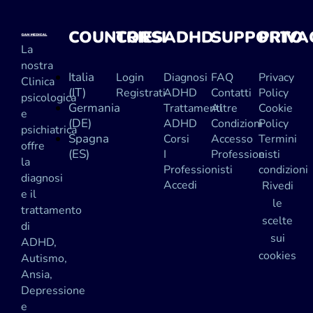
COUNTRIES
CORSI
ADHD
SUPPORTO
PRIVA
La
nostra
Italia
Login
Diagnosi
FAQ
Privacy
Clinica
(IT)
Registrati
ADHD
Contatti
Policy
psicologica
Germania
Trattamenti
Altre
Cookie
e
(DE)
ADHD
Condizioni
Policy
psichiatrica
Spagna
Corsi
Accesso
Termini
offre
(ES)
I
Professionisti
e
la
Professionisti
condizioni
diagnosi
Accedi
Rivedi
e il
le
trattamento
scelte
di
sui
ADHD,
cookies
Autismo,
Ansia,
Depressione
e