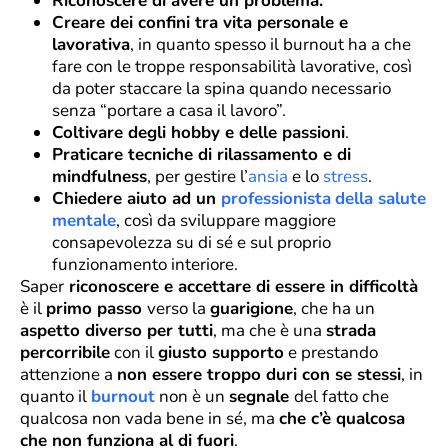
Riconoscere di avere un problema.
Creare dei confini tra vita personale e
lavorativa
, in quanto spesso il burnout ha a che
fare con le troppe responsabilità lavorative, così
da poter staccare la spina quando necessario
senza “portare a casa il lavoro”.
Coltivare degli hobby e delle passioni
.
Praticare tecniche di rilassamento e di
mindfulness
, per gestire l’
ansia
e lo
stress
.
Chiedere aiuto ad un
professionista
della salute
mentale
, così da sviluppare maggiore
consapevolezza su di sé e sul proprio
funzionamento interiore.
Saper
riconoscere e accettare di essere in difficoltà
è il
primo passo
verso la
guarigione
, che ha un
aspetto diverso per tutti
, ma che è una
strada
percorribile
con il
giusto supporto
e prestando
attenzione a
non essere troppo duri con se stessi
, in
quanto il
burnout
non è un
segnale
del fatto che
qualcosa non vada bene in sé, ma
che c’è qualcosa
che non funziona al di fuori
.