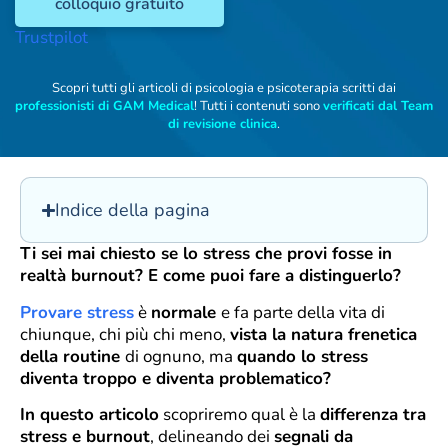
colloquio gratuito
Trustpilot
Scopri tutti gli articoli di psicologia e psicoterapia scritti dai
professionisti di GAM Medical
! Tutti i contenuti sono
verificati dal Team
di revisione clinica
.
Indice della pagina
Ti sei mai chiesto se lo stress che provi fosse in
realtà burnout? E come puoi fare a distinguerlo?
Provare stress
è
normale
e fa parte della vita di
chiunque, chi più chi meno,
vista la natura frenetica
della routine
di ognuno, ma
quando lo stress
diventa troppo e diventa problematico?
In questo articolo
scopriremo qual è la
differenza tra
stress e burnout
, delineando dei
segnali da