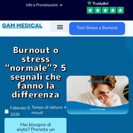
Info e Prenotazioni
Test Stress e Burnout
Diagnosi ADHD
Trattamenti ADHD
Altre aree d’intervento
Burnout o
stress
“normale”? 5
segnali che
fanno la
differenza
Tempo di lettura: 4
Febbraio 6,
minuti
2026
Hai bisogno di
aiuto? Prenota un