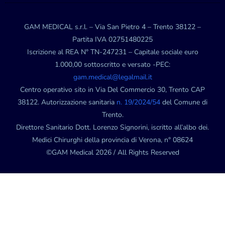
GAM MEDICAL s.r.l. – Via San Pietro 4 – Trento 38122 –
Partita IVA 02751480225
Iscrizione al REA N° TN-247231 – Capitale sociale euro
1.000,00 sottoscritto e versato -PEC:
gam.medical@legalmail.it
Centro operativo sito in Via Del Commercio 30, Trento CAP
38122. Autorizzazione sanitaria
n. 19/2024/54
del Comune di
Trento.
Direttore Sanitario Dott. Lorenzo Signorini, iscritto all’albo dei.
Medici Chirurghi della provincia di Verona, n° 08624
©GAM Medical 2026 / All Rights Reserved