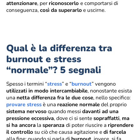
attenzionare
, per
riconoscerlo
e comportarsi di
conseguenza,
così da superarlo
e uscirne.
Qual è la differenza tra
burnout e stress
“normale”? 5 segnali
Spesso i termini “
stress
” e “
burnout
” vengono
utilizzati in modo intercambiabile
, nonostante esista
una
netta differenza fra le due cose
, nello specifico:
provare stress
è una
reazione normale
del proprio
sistema nervoso
quando messi
davanti ad una
pressione eccessiva
, dove ci si sente
sopraffatti
,
ma
si ha ancora
la
speranza
di poter riuscire a
riprendere
il controllo
su ciò che causa agitazione e
di farcela
alla fine; quando si parla di
burnout
, invece, si fa