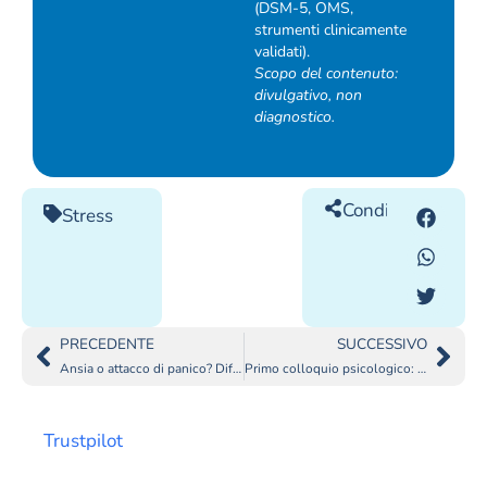
(DSM-5, OMS,
strumenti clinicamente
validati).
Scopo del contenuto:
divulgativo, non
diagnostico.
Condividilo
Stress
PRECEDENTE
SUCCESSIVO
Ansia o attacco di panico? Differenze, cosa fare subito e quando farsi aiutare
Primo colloquio psicologico: cosa dire e cosa NON serve portare
Trustpilot