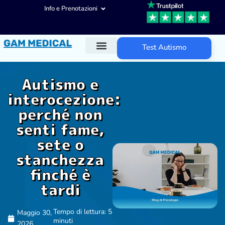
Info e Prenotazioni
Test Autismo
Diagnosi ADHD
Trattamenti ADHD
Altre aree d’intervento
Autismo e
interocezione:
perché non
senti fame,
sete o
stanchezza
finché è
tardi
Tempo di lettura: 5
Maggio 30,
minuti
2026