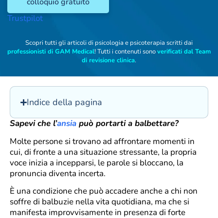
colloquio gratuito
Trustpilot
Scopri tutti gli articoli di psicologia e psicoterapia scritti dai
professionisti di GAM Medical
! Tutti i contenuti sono
verificati dal Team
di revisione clinica
.
Indice della pagina
Sapevi che l’
ansia
può portarti a balbettare?
Molte persone si trovano ad affrontare momenti in
cui, di fronte a una situazione stressante, la propria
voce inizia a incepparsi, le parole si bloccano, la
pronuncia diventa incerta.
È una condizione che può accadere anche a chi non
soffre di balbuzie nella vita quotidiana, ma che si
manifesta improvvisamente in presenza di forte