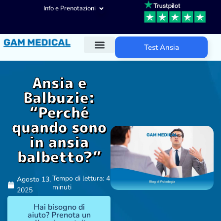
Info e Prenotazioni
Test Ansia
Diagnosi ADHD
Trattamenti ADHD
Altre aree d’intervento
Ansia e
Balbuzie:
“Perché
quando sono
in ansia
balbetto?”
Tempo di lettura: 4
Agosto 13,
minuti
2025
Hai bisogno di
aiuto? Prenota un