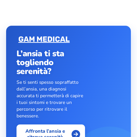
L’ansia ti sta
togliendo
serenità?
Se ti senti spesso sopraffatto
dall’ansia, una diagnosi
accurata ti permetterà di capire
i tuoi sintomi e trovare un
percorso per ritrovare il
benessere.
Affronta l’ansia e
ritrova serenità