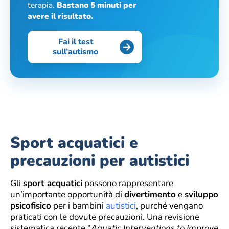
terapia.
Bastano 5 minuti per
avere il risultato.
Fai il test
sull’autismo
Sport acquatici e
precauzioni per autistici
Gli
sport acquatici
possono rappresentare
un’importante opportunità di
divertimento
e
sviluppo
psicofisico
per i bambini
autistici
, purché vengano
praticati con le dovute precauzioni. Una revisione
sistematica recente “
Aquatic Interventions to Improve