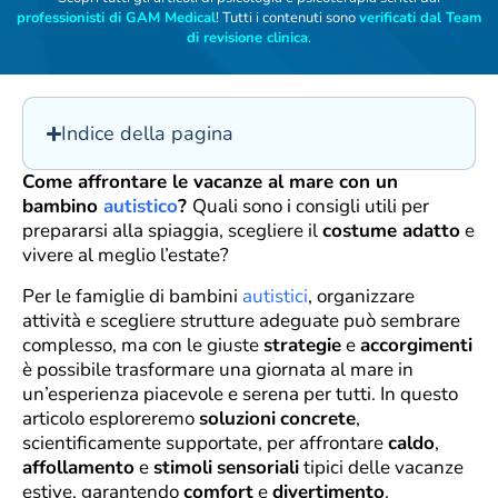
professionisti di GAM Medical
! Tutti i contenuti sono
verificati dal Team
di revisione clinica
.
Indice della pagina
Come affrontare le vacanze al mare con un
bambino
autistico
?
Quali sono i consigli utili per
prepararsi alla spiaggia, scegliere il
costume adatto
e
vivere al meglio l’estate?
Per le famiglie di bambini
autistici
, organizzare
attività e scegliere strutture adeguate può sembrare
complesso, ma con le giuste
strategie
e
accorgimenti
è possibile trasformare una giornata al mare in
un’esperienza piacevole e serena per tutti. In questo
articolo esploreremo
soluzioni
concrete
,
scientificamente supportate, per affrontare
caldo
,
affollamento
e
stimoli
sensoriali
tipici delle vacanze
estive, garantendo
comfort
e
divertimento
.