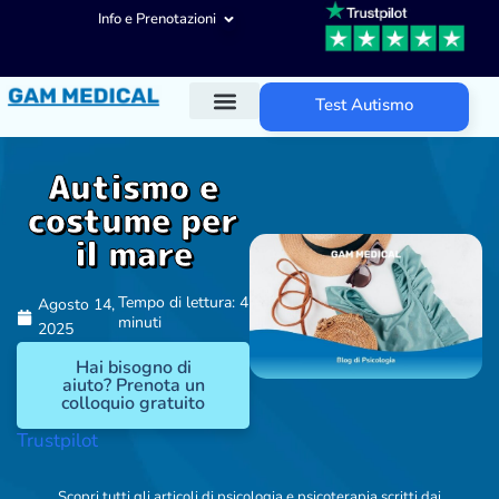
Info e Prenotazioni
Test Autismo
Diagnosi ADHD
Trattamenti ADHD
Altre aree d’intervento
Autismo e
costume per
il mare
Tempo di lettura: 4
Agosto 14,
minuti
2025
Hai bisogno di
aiuto? Prenota un
colloquio gratuito
Trustpilot
Scopri tutti gli articoli di psicologia e psicoterapia scritti dai