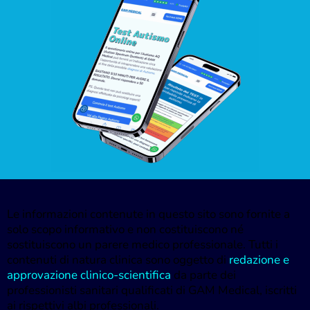
Le informazioni contenute in questo sito sono fornite a
solo scopo informativo e non costituiscono né
sostituiscono un parere medico professionale. Tutti i
contenuti di natura clinica sono oggetto di
redazione e
approvazione clinico-scientifica
da parte dei
professionisti sanitari qualificati di GAM Medical, iscritti
ai rispettivi albi professionali.