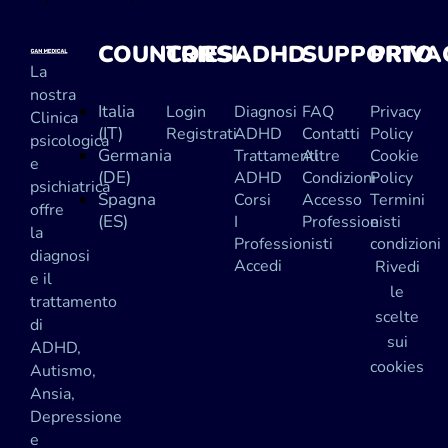
COUNTRIES
CORSI
ADHD
SUPPORTO
PRIVA
La
nostra
Italia
Login
Diagnosi
FAQ
Privacy
Clinica
(IT)
Registrati
ADHD
Contatti
Policy
psicologica
Germania
Trattamenti
Altre
Cookie
e
(DE)
ADHD
Condizioni
Policy
psichiatrica
Spagna
Corsi
Accesso
Termini
offre
(ES)
I
Professionisti
e
la
Professionisti
condizioni
diagnosi
Accedi
Rivedi
e il
le
trattamento
scelte
di
sui
ADHD,
cookies
Autismo,
Ansia,
Depressione
e