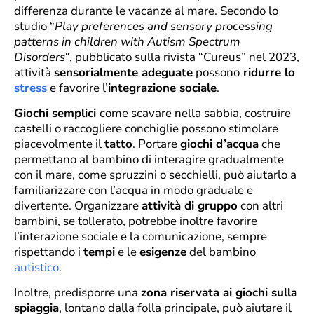
differenza durante le vacanze al mare. Secondo lo
studio “
Play preferences and sensory processing
patterns in children with Autism Spectrum
Disorders
“, pubblicato sulla rivista “Cureus” nel 2023,
attività
sensorialmente adeguate
possono
ridurre lo
stress
e favorire l’
integrazione sociale
.
Giochi semplici
come scavare nella sabbia, costruire
castelli o raccogliere conchiglie possono stimolare
piacevolmente il
tatto
. Portare
giochi d’acqua
che
permettano al bambino di interagire gradualmente
con il mare, come spruzzini o secchielli, può aiutarlo a
familiarizzare con l’acqua in modo graduale e
divertente. Organizzare
attività di gruppo
con altri
bambini, se tollerato, potrebbe inoltre favorire
l’interazione sociale e la comunicazione, sempre
rispettando i
tempi
e le
esigenze
del bambino
autistico
.
Inoltre, predisporre una
zona riservata ai giochi sulla
spiaggia
, lontano dalla folla principale, può aiutare il