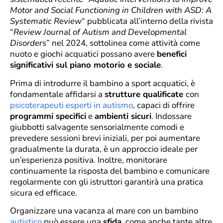
Motor and Social Functioning in Children with ASD: A
Systematic Review
“
pubblicata all’interno della rivista
“
Review Journal of Autism and Developmental
Disorders
” nel 2024, sottolinea come attività come
nuoto e giochi acquatici possano avere
benefici
significativi sul piano motorio e sociale
.
Prima di introdurre il bambino a sport acquatici, è
fondamentale affidarsi a
strutture qualificate
con
psicoterapeuti esperti in autismo
, capaci di offrire
programmi specifici
e
ambienti sicuri
. Indossare
giubbotti salvagente sensorialmente comodi e
prevedere sessioni brevi iniziali, per poi aumentare
gradualmente la durata, è un approccio ideale per
un’esperienza positiva. Inoltre, monitorare
continuamente la risposta del bambino e comunicare
regolarmente con gli istruttori garantirà una pratica
sicura ed efficace.
Organizzare una vacanza al mare con un bambino
autistico
può essere una
sfida
, come anche tante altre