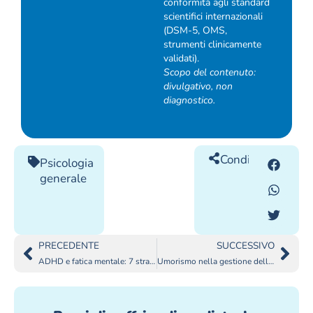
conformità agli standard
scientifici internazionali
(DSM-5, OMS,
strumenti clinicamente
validati).
Scopo del contenuto:
divulgativo, non
diagnostico.
Condividilo
Psicologia
generale
PRECEDENTE
SUCCESSIVO
ADHD e fatica mentale: 7 strategie per riprendersi
Umorismo nella gestione dell’ansia: ridere per rilassarsi