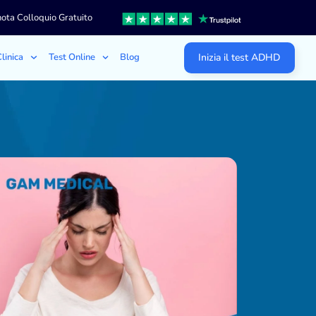
ota Colloquio Gratuito
linica
Test Online
Blog
Inizia il test ADHD