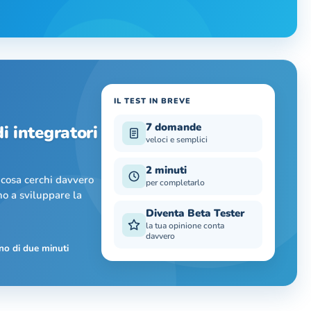
IL TEST IN BREVE
7 domande
i integratori
veloci e semplici
2 minuti
 cosa cerchi davvero
per completarlo
no a sviluppare la
Diventa Beta Tester
la tua opinione conta
davvero
no di due minuti