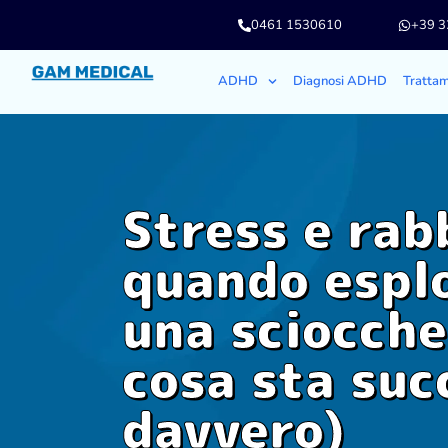
0461 1530610
+39 
ADHD
Diagnosi ADHD
Tratta
Stress e rab
quando espl
una sciocche
cosa sta su
davvero)