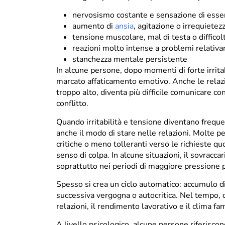
nervosismo costante e sensazione di esser
aumento di
ansia
, agitazione o irrequietez
tensione muscolare, mal di testa o difficol
reazioni molto intense a problemi relativa
stanchezza mentale persistente
In alcune persone, dopo momenti di forte irrit
marcato affaticamento emotivo. Anche le relazio
troppo alto, diventa più difficile comunicare co
conflitto.
Quando irritabilità e tensione diventano frequen
anche il modo di stare nelle relazioni. Molte per
critiche o meno tolleranti verso le richieste q
senso di colpa. In alcune situazioni, il sovracca
soprattutto nei periodi di maggiore pressione 
Spesso si crea un ciclo automatico: accumulo di
successiva vergogna o autocritica. Nel tempo, 
relazioni, il rendimento lavorativo e il clima fam
A livello psicologico, alcune persone riferiscon