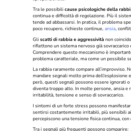
Tra le possibili
cause psicologiche della rabbi
continua e difficoltà di regolazione. Più il sist
tende ad abbassarsi. In pratica, il problema sp
poco recupero, richieste continue,
ansia
, confli
Gli
scatti di rabbia e aggressività
non coincido
riflettono un sistema nervoso già sovraccarico
Comprendere questo meccanismo è importante pe
problema caratteriale, ma come un possibile seg
La rabbia raramente compare all’improvviso. Nel
mandare segnali molto prima dell’esplosione e
però, questi segnali possono essere ignorati o s
diventa troppo alto. In molte persone, ansia e
irritabilità, tensione e senso di sovraccarico.
I sintomi di un forte stress possono manifestars
sentirsi costantemente irritabili, più sensibili 
percepiscono una tensione fisica continua, con d
Tra i segnali più frequenti possono comparire: