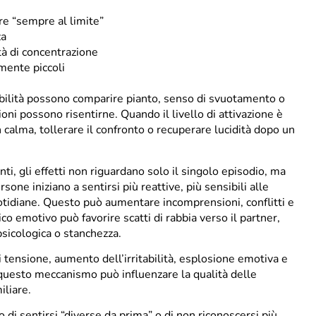
e “sempre al limite”
za
tà di concentrazione
mente piccoli
abilità possono comparire pianto, senso di svuotamento o
ni possono risentirne. Quando il livello di attivazione è
n calma, tollerare il confronto o recuperare lucidità dopo un
ti, gli effetti non riguardano solo il singolo episodio, ma
sone iniziano a sentirsi più reattive, più sensibili alle
uotidiane. Questo può aumentare incomprensioni, conflitti e
rico emotivo può favorire scatti di rabbia verso il partner,
psicologica o stanchezza.
 tensione, aumento dell’irritabilità, esplosione emotiva e
questo meccanismo può influenzare la qualità delle
iliare.
o di sentirsi “diverse da prima” o di non riconoscersi più