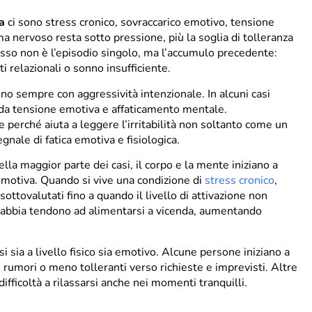
a
ci sono stress cronico, sovraccarico emotivo, tensione
ema nervoso resta sotto pressione, più la soglia di tolleranza
esso non è l’episodio singolo, ma l’accumulo precedente:
tti relazionali o sonno insufficiente.
no sempre con aggressività intenzionale. In alcuni casi
 da tensione emotiva e affaticamento mentale.
rché aiuta a leggere l’irritabilità non soltanto come un
nale di fatica emotiva e fisiologica.
la maggior parte dei casi, il corpo e la mente iniziano a
motiva. Quando si vive una condizione di
stress cronico
,
ottovalutati fino a quando il livello di attivazione non
 rabbia tendono ad alimentarsi a vicenda, aumentando
i sia a livello fisico sia emotivo. Alcune persone iniziano a
ai rumori o meno tolleranti verso richieste e imprevisti. Altre
ifficoltà a rilassarsi anche nei momenti tranquilli.