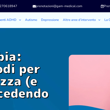
3270618947
prenotazioni@gam-medical.com
Pren
menti ADHD
Autismo
Depressione
Altre aree d’intervento
La C
bia:
odi per
zza (e
ccedendo