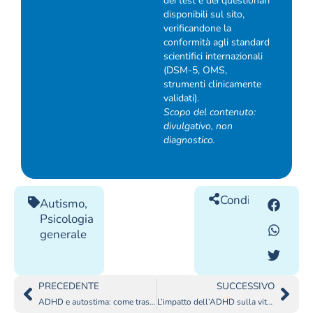
dei test e dei questionari
disponibili sul sito,
verificandone la
conformità agli standard
scientifici internazionali
(DSM-5, OMS,
strumenti clinicamente
validati).
Scopo del contenuto:
divulgativo, non
diagnostico.
Condividilo
Autismo
,
Psicologia
generale
PRECEDENTE
SUCCESSIVO
ADHD e autostima: come trasformare le sfide in punti di forza
L’impatto dell’ADHD sulla vita sessuale: come comprenderla