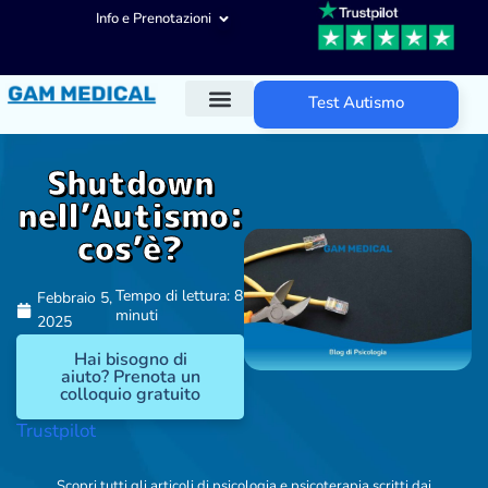
Info e Prenotazioni
Test Autismo
Diagnosi ADHD
Trattamenti ADHD
Altre aree d’intervento
Shutdown
nell’Autismo:
cos’è?
Tempo di lettura: 8
Febbraio 5,
minuti
2025
Hai bisogno di
aiuto? Prenota un
colloquio gratuito
Trustpilot
Scopri tutti gli articoli di psicologia e psicoterapia scritti dai