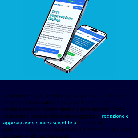
Le informazioni contenute in questo sito sono fornite a
solo scopo informativo e non costituiscono né
sostituiscono un parere medico professionale. Tutti i
contenuti di natura clinica sono oggetto di
redazione e
approvazione clinico-scientifica
da parte dei
professionisti sanitari qualificati di GAM Medical, iscritti
ai rispettivi albi professionali.