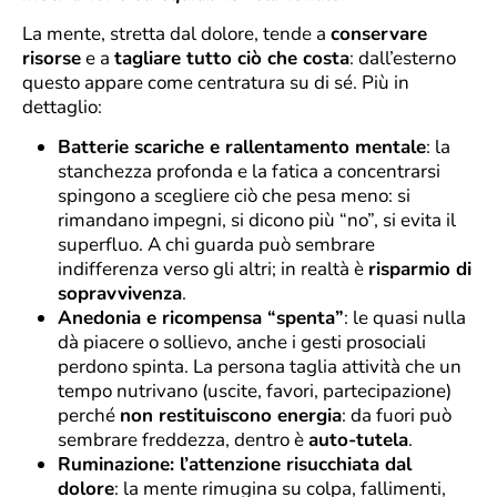
La mente, stretta dal dolore, tende a
conservare
risorse
e a
tagliare tutto ciò che costa
: dall’esterno
questo appare come centratura su di sé. Più in
dettaglio:
Batterie scariche e rallentamento mentale
: la
stanchezza profonda e la fatica a concentrarsi
spingono a scegliere ciò che pesa meno: si
rimandano impegni, si dicono più “no”, si evita il
superfluo. A chi guarda può sembrare
indifferenza verso gli altri; in realtà è
risparmio di
sopravvivenza
.
Anedonia e ricompensa “spenta”
: le quasi nulla
dà piacere o sollievo, anche i gesti prosociali
perdono spinta. La persona taglia attività che un
tempo nutrivano (uscite, favori, partecipazione)
perché
non restituiscono energia
: da fuori può
sembrare freddezza, dentro è
auto-tutela
.
Ruminazione: l’attenzione risucchiata dal
dolore
: la mente rimugina su colpa, fallimenti,