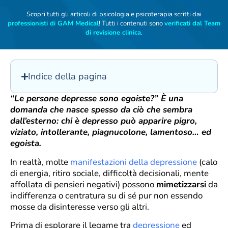
Scopri tutti gli articoli di psicologia e psicoterapia scritti dai
professionisti di GAM Medical
! Tutti i contenuti sono
verificati dal Team
di revisione clinica
.
Indice della pagina
“Le persone depresse sono egoiste?” È una
domanda che nasce spesso da ciò che sembra
dall’esterno: chi è depresso può apparire pigro,
viziato, intollerante, piagnucolone, lamentoso… ed
egoista.
In realtà, molte
manifestazioni della depressione
(calo
di energia, ritiro sociale, difficoltà decisionali, mente
affollata di pensieri negativi) possono
mimetizzarsi
da
indifferenza o centratura su di sé pur non essendo
mosse da disinteresse verso gli altri.
Prima di esplorare il legame tra
depressione
ed