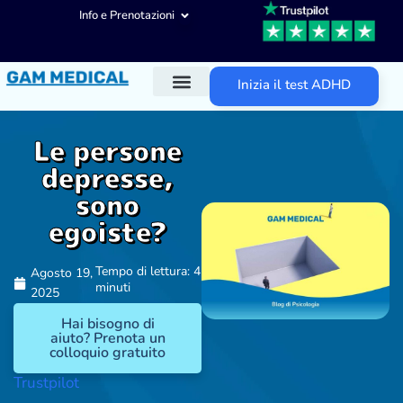
Info e Prenotazioni
Inizia il test ADHD
Diagnosi ADHD
Trattamenti ADHD
Altre aree d’intervento
Le persone
depresse,
sono
egoiste?
Tempo di lettura: 4
Agosto 19,
minuti
2025
Hai bisogno di
aiuto? Prenota un
colloquio gratuito
Trustpilot