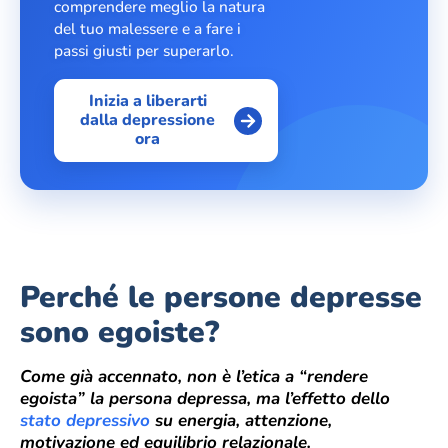
comprendere meglio la natura
del tuo malessere e a fare i
passi giusti per superarlo.
Inizia a liberarti
dalla depressione
ora
Perché le persone depresse
sono egoiste?
Come già accennato, non è l’etica a “rendere
egoista” la persona depressa, ma l’effetto dello
stato depressivo
su energia, attenzione,
motivazione ed equilibrio relazionale.