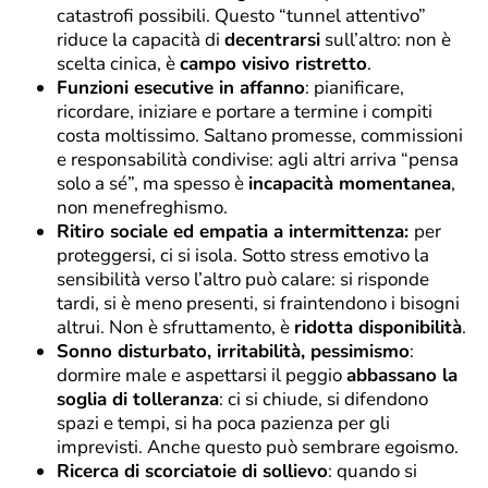
catastrofi possibili. Questo “tunnel attentivo”
riduce la capacità di
decentrarsi
sull’altro: non è
scelta cinica, è
campo visivo ristretto
.
Funzioni esecutive in affanno
: pianificare,
ricordare, iniziare e portare a termine i compiti
costa moltissimo. Saltano promesse, commissioni
e responsabilità condivise: agli altri arriva “pensa
solo a sé”, ma spesso è
incapacità momentanea
,
non menefreghismo.
Ritiro sociale ed empatia a intermittenza:
per
proteggersi, ci si isola. Sotto stress emotivo la
sensibilità verso l’altro può calare: si risponde
tardi, si è meno presenti, si fraintendono i bisogni
altrui. Non è sfruttamento, è
ridotta disponibilità
.
Sonno disturbato, irritabilità, pessimismo
:
dormire male e aspettarsi il peggio
abbassano la
soglia di tolleranza
: ci si chiude, si difendono
spazi e tempi, si ha poca pazienza per gli
imprevisti. Anche questo può sembrare egoismo.
Ricerca di scorciatoie di sollievo
: quando si