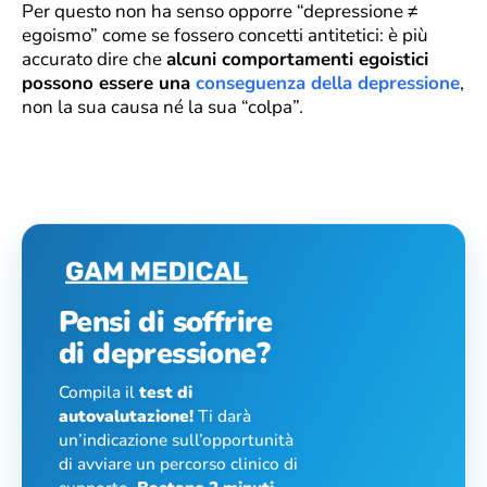
Per questo non ha senso opporre “depressione ≠
egoismo” come se fossero concetti antitetici: è più
accurato dire che
alcuni comportamenti egoistici
possono essere una
conseguenza della depressione
,
non la sua causa né la sua “colpa”.
Pensi di soffrire
di depressione?
Compila il
test di
autovalutazione!
Ti darà
un’indicazione sull’opportunità
di avviare un percorso clinico di