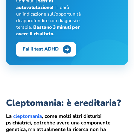
Compila il
test di
autovalutazione!
Ti darà
un’indicazione sull’opportunità
di approfondire con diagnosi e
terapia.
Bastano 3 minuti per
avere il risultato.
Fai il test ADHD
Cleptomania: è ereditaria?
La
cleptomania
, come molti altri disturbi
psichiatrici, potrebbe avere una componente
genetica,
ma
attualmente la ricerca non ha