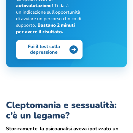
autovalutazione!
Ti darà
un’indicazione sull’opportunità
di avviare un percorso clinico di
supporto.
Bastano 2 minuti
per avere il risultato.
Fai il test sulla
depressione
Cleptomania e sessualità:
c’è un legame?
Storicamente
,
la psicoanalisi aveva ipotizzato un