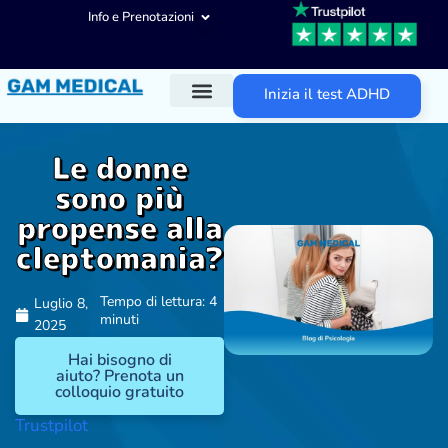
Info e Prenotazioni
Inizia il test ADHD
Diagnosi ADHD
Trattamenti ADHD
Altre aree d’intervento
Le donne
sono più
propense alla
cleptomania?
Tempo di lettura: 4
Luglio 8,
minuti
2025
Hai bisogno di
aiuto? Prenota un
colloquio gratuito
Trustpilot