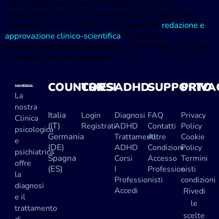
solo scopo informativo e non costituiscono né
sostituiscono un parere medico professionale. Tutti i
contenuti di natura clinica sono oggetto di
redazione e
approvazione clinico-scientifica
da parte dei
professionisti sanitari qualificati di GAM Medical, iscritti
ai rispettivi albi professionali.
COUNTRIES
CORSI
ADHD
SUPPORTO
PRIVA
La
nostra
Italia
Login
Diagnosi
FAQ
Privacy
Clinica
(IT)
Registrati
ADHD
Contatti
Policy
psicologica
Germania
Trattamenti
Altre
Cookie
e
(DE)
ADHD
Condizioni
Policy
psichiatrica
Spagna
Corsi
Accesso
Termini
offre
(ES)
I
Professionisti
e
la
Professionisti
condizioni
diagnosi
Accedi
Rivedi
e il
le
trattamento
scelte