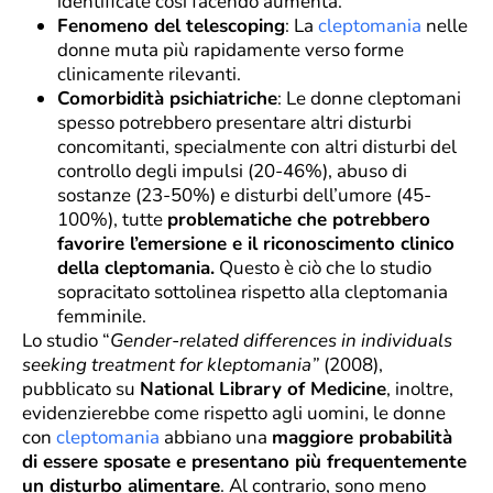
identificate così facendo aumenta.
Fenomeno del telescoping
: La
cleptomania
nelle
donne muta più rapidamente verso forme
clinicamente rilevanti.
Comorbidità psichiatriche
: Le donne cleptomani
spesso potrebbero presentare altri disturbi
concomitanti, specialmente con altri disturbi del
controllo degli impulsi (20-46%), abuso di
sostanze (23-50%) e disturbi dell’umore (45-
100%), tutte
problematiche che potrebbero
favorire l’emersione e il riconoscimento clinico
della cleptomania.
Questo è ciò che lo studio
sopracitato sottolinea rispetto alla cleptomania
femminile.
Lo studio “
Gender-related differences in individuals
seeking treatment for kleptomania”
(2008),
pubblicato su
National Library of Medicine
, inoltre,
evidenzierebbe come rispetto agli uomini, le donne
con
cleptomania
abbiano una
maggiore probabilità
di essere sposate e presentano più frequentemente
un disturbo alimentare
. Al contrario, sono meno