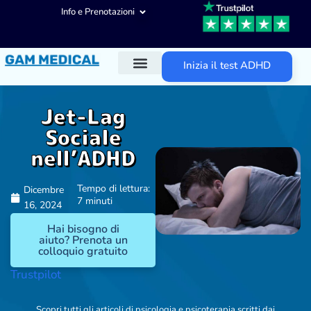
Info e Prenotazioni
Inizia il test ADHD
Diagnosi ADHD
Trattamenti ADHD
Altre aree d’intervento
Jet-Lag
Sociale
nell’ADHD
Tempo di lettura:
Dicembre
7 minuti
16, 2024
Hai bisogno di
aiuto? Prenota un
colloquio gratuito
Trustpilot
Scopri tutti gli articoli di psicologia e psicoterapia scritti dai