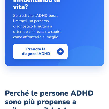
vita?
Se credi che l’ADHD possa
limitarti, un percorso
diagnostico ti aiuterà a
ottenere chiarezza e a capire
come affrontarlo al meglio.
Prenota la
diagnosi ADHD
Perché le persone ADHD
sono più propense a