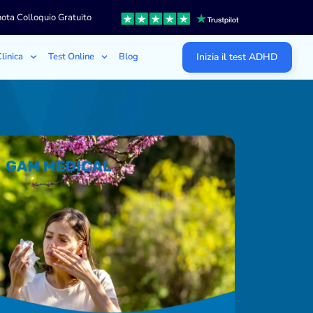
ota Colloquio Gratuito
linica
Test Online
Blog
Inizia il test ADHD