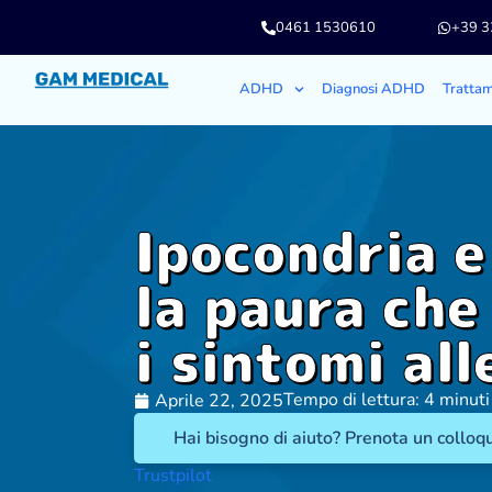
0461 1530610
+39 
ADHD
Diagnosi ADHD
Tratta
Ipocondria e
la paura che
i sintomi all
Tempo di lettura: 4 minuti
Aprile 22, 2025
Hai bisogno di aiuto? Prenota un colloqu
Trustpilot