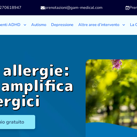
3270618947
prenotazioni@gam-medical.com
Pren
menti ADHD
Autismo
Depressione
Altre aree d’intervento
La C
 allergie:
 amplifica
ergici
io gratuito