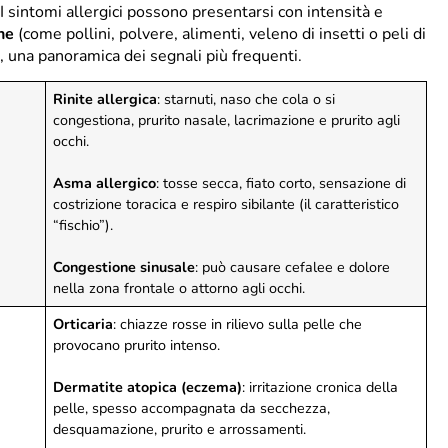
 I sintomi allergici possono presentarsi con intensità e
ne
(come pollini, polvere, alimenti, veleno di insetti o peli di
o, una panoramica dei segnali più frequenti.
Rinite allergica
: starnuti, naso che cola o si
congestiona, prurito nasale, lacrimazione e prurito agli
occhi.
Asma allergico
: tosse secca, fiato corto, sensazione di
costrizione toracica e respiro sibilante (il caratteristico
“fischio”).
Congestione sinusale
: può causare cefalee e dolore
nella zona frontale o attorno agli occhi.
Orticaria
: chiazze rosse in rilievo sulla pelle che
provocano prurito intenso.
Dermatite atopica (eczema)
: irritazione cronica della
pelle, spesso accompagnata da secchezza,
desquamazione, prurito e arrossamenti.