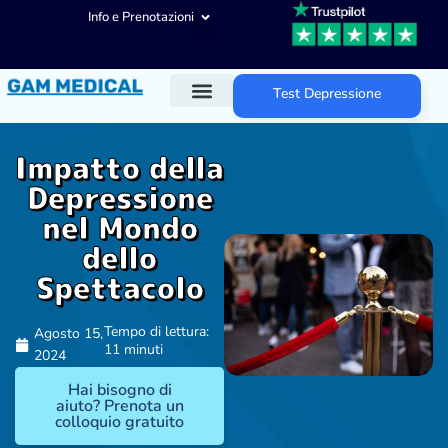
Info e Prenotazioni
Test Depressione
Diagnosi ADHD
Trattamenti ADHD
Altre aree d’intervento
Impatto della
Depressione
nel Mondo
dello
Spettacolo
Tempo di lettura:
Agosto 15,
11 minuti
2024
Hai bisogno di
aiuto? Prenota un
colloquio gratuito