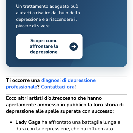
Un trattamento adeguato può
aiutarti a risalire dal buio della
depressione e a riaccendere il
piacere di vivere.
Scopri come
affrontare la
depressione
Ti occorre una
diagnosi di depressione
professionale
?
Contattaci ora
!
Ecco altri artisti d’oltreoceano che hanno
apertamente ammesso in pubblico la loro storia di
depressione alle spalle superata con successo:
Lady Gaga
ha affrontato una battaglia lunga e
dura con la depressione, che ha influenzato