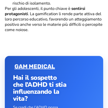
rischio di isolamento.
Per gli adolescenti, il punto chiave è
sentirsi
protagonisti
. La gamification li rende parte attiva del
loro percorso educativo, favorendo un atteggiamento
positivo anche verso le materie più difficili o percepite
come noiose.
Hai il sospetto
che l’ADHD ti stia
influenzando la
vita?
Se credi che l’ADHD possa