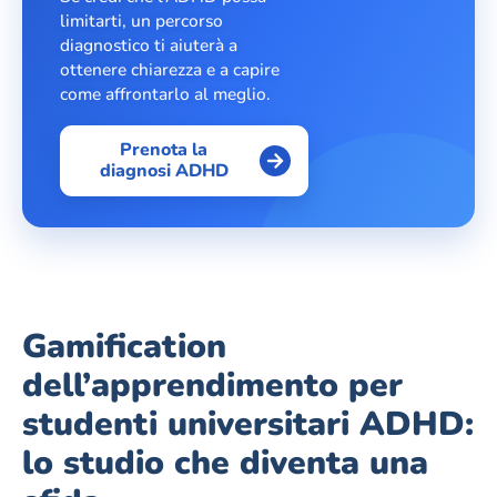
limitarti, un percorso
diagnostico ti aiuterà a
ottenere chiarezza e a capire
come affrontarlo al meglio.
Prenota la
diagnosi ADHD
Gamification
dell’apprendimento per
studenti universitari ADHD:
lo studio che diventa una