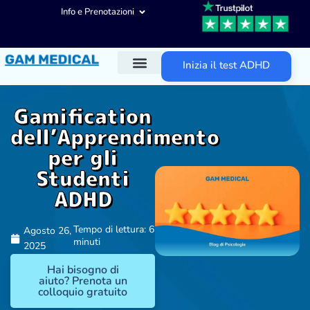
Info e Prenotazioni
Inizia il test ADHD
Diagnosi ADHD
Trattamenti ADHD
Altre aree d’intervento
Gamification
dell’Apprendimento
per gli
Studenti
ADHD
Tempo di lettura: 6
Agosto 26,
minuti
2025
Hai bisogno di
aiuto? Prenota un
colloquio gratuito