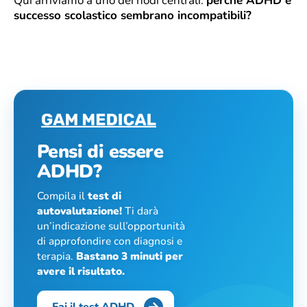
Qui arriviamo a uno dei nodi centrali:
perché ADHD e
successo scolastico sembrano incompatibili?
Pensi di essere
ADHD?
Compila il
test di
autovalutazione!
Ti darà
un’indicazione sull’opportunità
di approfondire con diagnosi e
terapia.
Bastano 3 minuti per
avere il risultato.
Fai il test ADHD