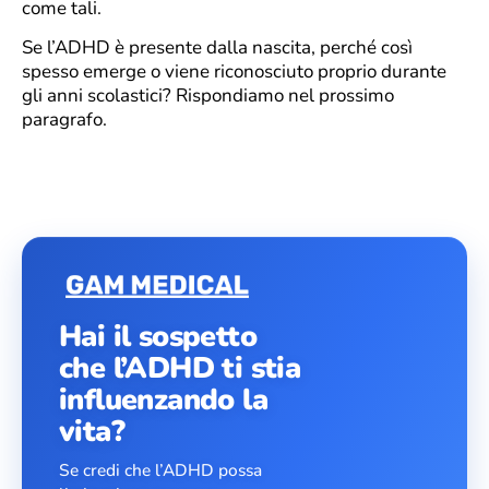
come tali.
Se l’ADHD è presente dalla nascita, perché così
spesso emerge o viene riconosciuto proprio durante
gli anni scolastici? Rispondiamo nel prossimo
paragrafo.
Hai il sospetto
che l’ADHD ti stia
influenzando la
vita?
Se credi che l’ADHD possa