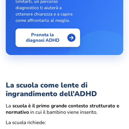
limitarti, un percorso
diagnostico ti aiuterà a
ottenere chiarezza e a capire
come affrontarlo al meglio.
Prenota la
diagnosi ADHD
La scuola come lente di
ingrandimento dell’ADHD
La
scuola è il primo grande contesto strutturato e
normativo
in cui il bambino viene inserito.
La scuola richiede: