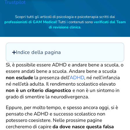
Trustpilot
Scopri tutti gli articoli di psicologia e psicoterapia scritti dai
professionisti di GAM Medical
! Tutti i contenuti sono
verificati dal Team
di revisione clinica
.
Indice della pagina
Sì, è possibile essere ADHD e andare bene a scuola, o
essere andati bene a scuola. Andare bene a scuola
non esclude
la presenza dell’
ADHD
, né nell’infanzia
né nell’età adulta. Il rendimento scolastico elevato
non è un criterio diagnostico
e non è un sintomo in
grado di smentire la neurodivergenza.
Eppure, per molto tempo, e spesso ancora oggi, si è
pensato che ADHD e successo scolastico non
potessero coesistere. Nelle prossime pagine
cercheremo di capire
da dove nasce questa falsa