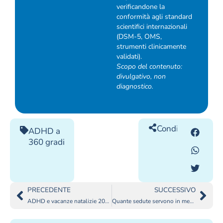
verificandone la
conformità agli standard
scientifici internazionali
(DSM-5, OMS,
strumenti clinicamente
validati).
Scopo del contenuto:
divulgativo, non
diagnostico.
Condividilo
ADHD a
360 gradi
PRECEDENTE
SUCCESSIVO
ADHD e vacanze natalizie 2025: come mantenere la routine?
Quante sedute servono in media per ansia/depressione/relazioni? La guida onesta