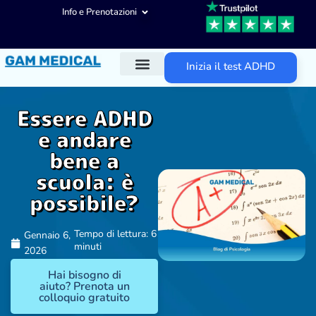
Info e Prenotazioni
Inizia il test ADHD
Diagnosi ADHD
Trattamenti ADHD
Altre aree d’intervento
Essere ADHD
e andare
bene a
scuola: è
possibile?
Tempo di lettura: 6
Gennaio 6,
minuti
2026
Hai bisogno di
aiuto? Prenota un
colloquio gratuito