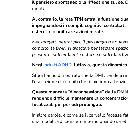
il pensiero spontaneo o la riflessione sul sé.
È
mente.
Al contrario, la rete TPN entra in funzione qua
impegnandosi in compiti cognitivi controllati,
esterni, o pianificare azioni mirate.
Nei soggetti neurotipici, il passaggio tra queste
compito, la DMN si disattiva per lasciare spazi
presente, sull’ambiente esterno e sull’obiettiv
Negli
adulti ADHD
, tuttavia, questa dinamica 
Studi hanno dimostrato che la DMN tende a ri
l’esecuzione di compiti che richiedono attenzi
Questa mancata “disconnessione” della DMN in
rendendo difficile mantenere la concentrazione
focalizzati per periodi prolungati.
In altre parole, è come se il cervello facesse f
una modalità di pensiero interno quando sarebbe