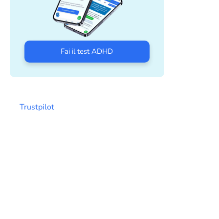
Fai il test ADHD
Trustpilot