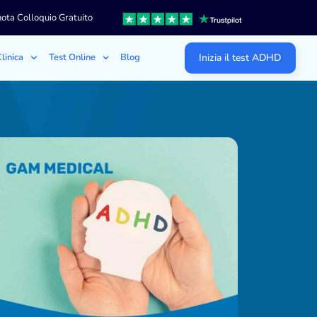
ota Colloquio Gratuito
linica
Test Online
Blog
Inizia il test ADHD