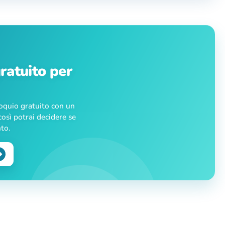
ratuito per
loquio gratuito con un
osì potrai decidere se
nto.