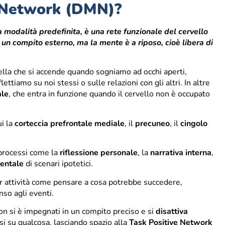
e Network (DMN)?
modalità predefinita, è una rete funzionale del cervello
 un compito esterno, ma la mente è a riposo, cioè libera di
ella che si accende quando sogniamo ad occhi aperti,
ettiamo su noi stessi o sulle relazioni con gli altri. In altre
ale
, che entra in funzione quando il cervello non è occupato
ui la
corteccia prefrontale mediale
, il
precuneo
, il
cingolo
processi come la
riflessione personale
, la
narrativa interna
,
entale
di scenari ipotetici.
 attività come pensare a cosa potrebbe succedere,
so agli eventi.
non si è impegnati in un compito preciso e si
disattiva
si su qualcosa, lasciando spazio alla
Task Positive Network