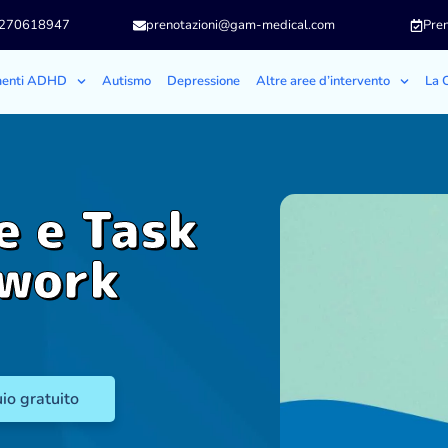
3270618947
prenotazioni@gam-medical.com
Pren
menti ADHD
Autismo
Depressione
Altre aree d’intervento
La C
e e Task
twork
io gratuito