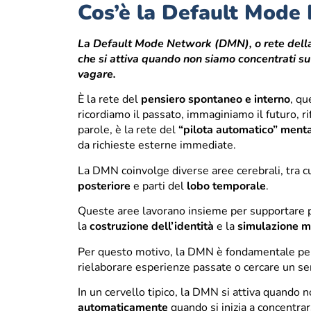
Cos’è la Default Mod
La Default Mode Network (DMN), o rete della 
che si attiva quando non siamo concentrati su
vagare.
È la rete del
pensiero spontaneo e interno
, qu
ricordiamo il passato, immaginiamo il futuro, rifl
parole, è la rete del
“pilota automatico” ment
da richieste esterne immediate.
La DMN coinvolge diverse aree cerebrali, tra c
posteriore
e parti del
lobo temporale
.
Queste aree lavorano insieme per supportare 
la
costruzione dell’identità
e la
simulazione m
Per questo motivo, la DMN è fondamentale per
rielaborare esperienze passate o cercare un sen
In un cervello tipico, la DMN si attiva quando 
automaticamente
quando si inizia a concentrar