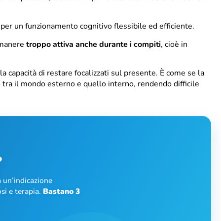
er un funzionamento cognitivo flessibile ed efficiente.
imanere
troppo attiva anche durante i compiti
, cioè in
a capacità di restare focalizzati sul presente. È come se la
tra il mondo esterno e quello interno, rendendo difficile
?
 un’indicazione
si e terapia.
Bastano 3