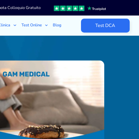
ota Colloquio Gratuito
linica
Test Online
Blog
Test DCA