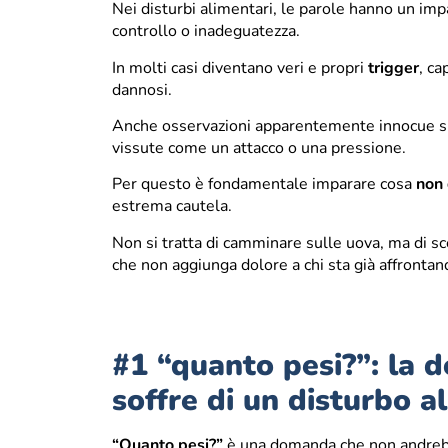
Nei disturbi alimentari, le parole hanno un im
controllo o inadeguatezza.
In molti casi diventano veri e propri
trigger
, ca
dannosi.
Anche osservazioni apparentemente innocue sul
vissute come un attacco o una pressione.
Per questo è fondamentale imparare cosa
non 
estrema cautela.
Non si tratta di camminare sulle uova, ma di s
che non aggiunga dolore a chi sta già affrontan
#1 “quanto pesi?”: la 
soffre di un disturbo a
“Quanto pesi?”
è una domanda che non andrebbe