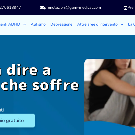
3270618947
prenotazioni@gam-medical.com
Pren
menti ADHD
Autismo
Depressione
Altre aree d’intervento
La C
 dire a
che soffre
ti
io gratuito