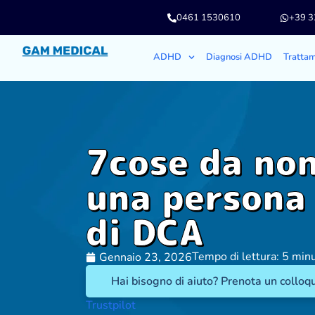
0461 1530610
+39 
ADHD
Diagnosi ADHD
Tratta
7cose da non
una persona 
di DCA
Tempo di lettura: 5 minu
Gennaio 23, 2026
Hai bisogno di aiuto? Prenota un colloqu
Trustpilot