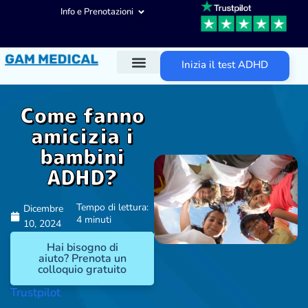
Info e Prenotazioni
Inizia il test ADHD
Diagnosi ADHD
Trattamenti ADHD
Altre aree d’intervento
Come fanno
amicizia i
bambini
ADHD?
Tempo di lettura:
Dicembre
4 minuti
10, 2024
Hai bisogno di
aiuto? Prenota un
colloquio gratuito
Trustpilot