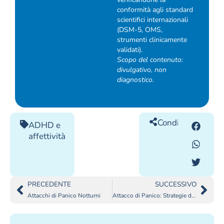
conformità agli standard
scientifici internazionali
(DSM-5, OMS,
strumenti clinicamente
validati).
Scopo del contenuto:
divulgativo, non
diagnostico.
Condividilo
ADHD e
affettività
PRECEDENTE
SUCCESSIVO
Attacchi di Panico Notturni
Attacco di Panico: Strategie di “Pronto Soccorso”