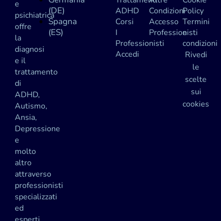
Trattamenti
Altre
Cookie
e
(DE)
ADHD
Condizioni
Policy
psichiatrica
Spagna
Corsi
Accesso
Termini
offre
(ES)
I
Professionisti
e
la
Professionisti
condizioni
diagnosi
Accedi
Rivedi
e il
le
trattamento
scelte
di
sui
ADHD,
cookies
Autismo,
Ansia,
Depressione
e
molto
altro
attraverso
professionisti
specializzati
ed
esperti,