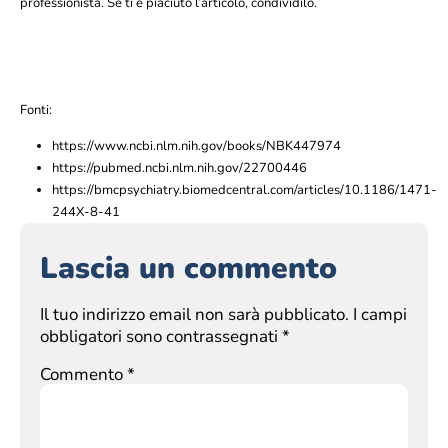
professionista. Se ti è piaciuto l’articolo, condividilo.
Fonti:
https://www.ncbi.nlm.nih.gov/books/NBK447974
https://pubmed.ncbi.nlm.nih.gov/22700446
https://bmcpsychiatry.biomedcentral.com/articles/10.1186/1471-
244X-8-41
Lascia un commento
Il tuo indirizzo email non sarà pubblicato.
I campi
obbligatori sono contrassegnati
*
Commento
*