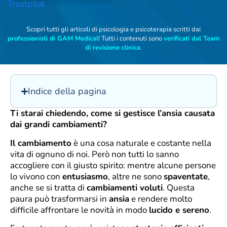
Trustpilot
Scopri tutti gli articoli di psicologia e psicoterapia scritti dai
professionisti di GAM Medical
! Tutti i contenuti sono
verificati dal Team
di revisione clinica
.
Indice della pagina
Ti starai chiedendo, come si gestisce l’ansia causata
dai grandi cambiamenti?
Il cambiamento
è una cosa naturale e costante nella
vita di ognuno di noi. Però non tutti lo sanno
accogliere con il giusto spirito: mentre alcune persone
lo vivono con
entusiasmo
, altre ne sono
spaventate
,
anche se si tratta di
cambiamenti voluti
. Questa
paura può trasformarsi in
ansia
e rendere molto
difficile affrontare le novità in modo
lucido e sereno
.