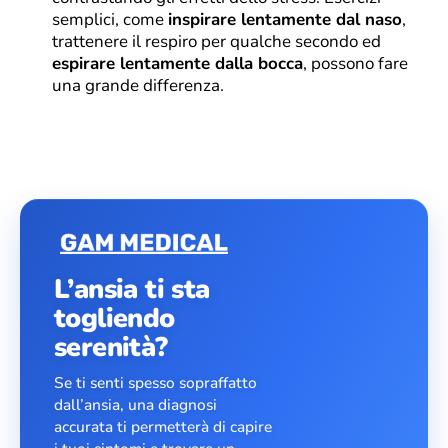
semplici, come
inspirare lentamente dal naso
,
trattenere il respiro per qualche secondo ed
espirare lentamente dalla bocca
, possono fare
una grande differenza.
L’ansia ti sta
togliendo
serenità?
Se ti senti spesso sopraffatto
dall’ansia, una diagnosi
accurata ti permetterà di capire