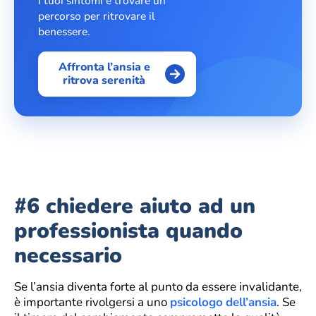
i tuoi sintomi e trovare un
percorso per ritrovare il
benessere.
Affronta l’ansia e
ritrova serenità
#6 chiedere aiuto ad un
professionista quando
necessario
Se l’ansia diventa forte al punto da essere invalidante,
è importante rivolgersi a uno
psicologo
dell’ansia
. Se