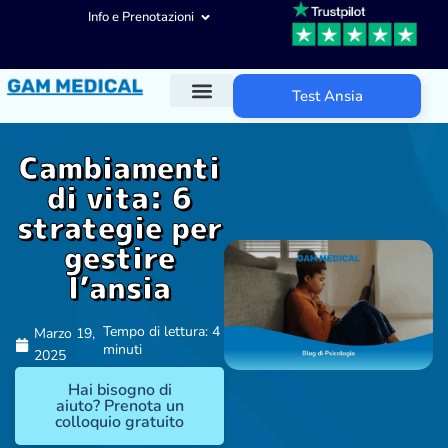
Info e Prenotazioni
Test Ansia
Diagnosi ADHD
Trattamenti ADHD
Altre aree d’intervento
Cambiamenti
di vita: 6
strategie per
gestire
l’ansia
Tempo di lettura: 4
Marzo 19,
minuti
2025
Hai bisogno di
aiuto? Prenota un
colloquio gratuito