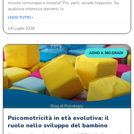
riuscire comunque a iniziarla? Poi, però, accade l’opposto. Se
qualcosa interessa davvero, la
LEGGI TUTTO »
14 Luglio 2026
ADHD A 360 GRADI
Psicomotricità in età evolutiva: il
ruolo nello sviluppo del bambino