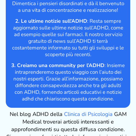
Dimentica i pensieri disordinati e dà il benvenuto
a una vita di concentrazione e realizzazione!
2. Le ultime notizie sull’ADHD
: Resta sempre
aggiornato sulle ultime notizie sull’ADHD, come
ad esempio quelle sui farmaci. Il nostro servizio
gratuito di news sull’ADHD ti terrà
costantemente informato su tutti gli sviluppi e le
scoperte più recenti.
3. Creiamo una community per l’ADHD
: Insieme
intraprenderemo questo viaggio con l’aiuto dei
nostri esperti. Grazie all’informazione, possiamo
diffondere consapevolezza anche tra gli adulti
con ADHD, fornendo articoli educativi e notizie
adhd che chiariscono questa condizione.
Nel blog ADHD della
Clinica di Psicologia
GAM
Medical troverai articoli interessanti e
approfondimenti su questa diffusa condizione.