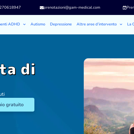
3270618947
prenotazioni@gam-medical.com
Pren
menti ADHD
Autismo
Depressione
Altre aree d’intervento
La C
ta di
uti
io gratuito