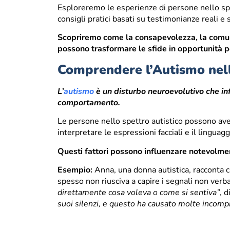
Esploreremo le esperienze di persone nello spet
consigli pratici basati su testimonianze reali e st
Scopriremo come la consapevolezza, la comuni
possono trasformare le sfide in opportunità 
Comprendere l’Autismo nelle
L’
autismo
è un disturbo neuroevolutivo che inf
comportamento.
Le persone nello spettro autistico possono aver
interpretare le espressioni facciali e il linguag
Questi fattori possono influenzare notevolme
Esempio:
Anna, una donna autistica, racconta c
spesso non riusciva a capire i segnali non verb
direttamente cosa voleva o come si sentiva”
, d
suoi silenzi, e questo ha causato molte incomp