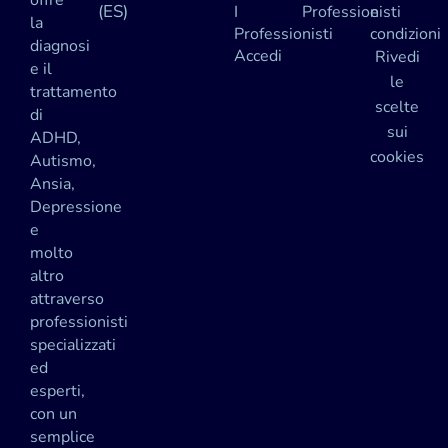
(ES)
I
Professionisti
e
la
Professionisti
condizioni
diagnosi
Accedi
Rivedi
e il
le
trattamento
scelte
di
sui
ADHD,
cookies
Autismo,
Ansia,
Depressione
e
molto
altro
attraverso
professionisti
specializzati
ed
esperti,
con un
semplice