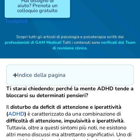
Hai bisogno di
aiuto? Prenota un
colloquio gratuito
Trustpilot
Scopri tutti gli articoli di psicologia e psicoterapia scritti dai
professionisti di GAM Medical
! Tutti i contenuti sono
verificati dal Team
di revisione clinica
.
Indice della pagina
Ti starai chiedendo: perché la mente ADHD tende a
bloccarsi su determinati pensieri?
Il
disturbo da deficit di attenzione e iperattività
(
ADHD
)
è caratterizzato da una combinazione di
difficoltà di attenzione, impulsività e iperattività
.
Tuttavia, oltre a questi sintomi più noti, ne esistono
altri meno discussi ma altrettanto significativi. Uno di