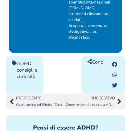
scientifici internazionali
(DSM-5, OMS,
strumenti clinicamente
validati).
Scopo del contenuto:
divulgativo, non
diagnostico.
Condividilo
ADHD:
consigli e
curiosità
PRECEDENTE
SUCCESSIVO
Overlearning ed Effetto “Tana del Bianconiglio” nell’ADHD
Come rendere la tua casa ADHD-friendly
Pensi di essere ADHD?