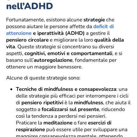
nell’ADHD
Fortunatamente, esistono alcune
strategie
che
possono aiutare le persone affette da
deficit di
attenzione
e iperattività (ADHD)
a gestire il
pensiero circolare
e migliorare la loro
qualità della
vita
. Queste strategie si concentrano su diversi
aspetti,
cognitivi, emotivi e comportamentali
, e si
basano sull’
autoregolazione
, fondamentale per
ottenere un maggiore benessere.
Alcune di queste strategie sono:
Tecniche di mindfulness e consapevolezza
: una
delle strategie più efficaci per interrompere i cicli
di
pensiero ripetitivi
è la
mindfulness
, che aiuta il
soggetto a
focalizzarsi sul presente
, riducendo
così la tendenza a perdersi nei pensieri.
Praticare la
meditazione
o fare
esercizi di
respirazione
può essere utile per sviluppare una
maggiore consapevolezza mentale, ottenendo