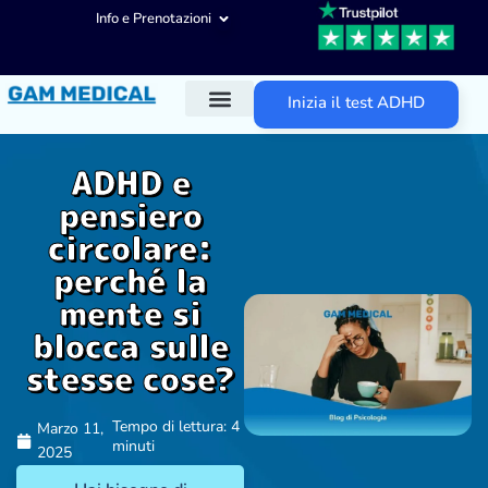
Info e Prenotazioni
Inizia il test ADHD
Diagnosi ADHD
Trattamenti ADHD
Altre aree d’intervento
ADHD e
pensiero
circolare:
perché la
mente si
blocca sulle
stesse cose?
Tempo di lettura: 4
Marzo 11,
minuti
2025