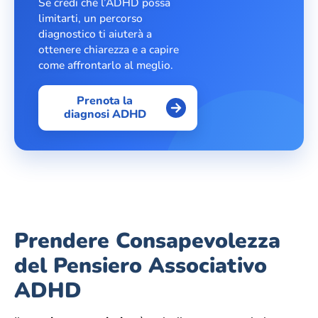
Se credi che l’ADHD possa
limitarti, un percorso
diagnostico ti aiuterà a
ottenere chiarezza e a capire
come affrontarlo al meglio.
Prenota la
diagnosi ADHD
Prendere Consapevolezza
del Pensiero Associativo
ADHD