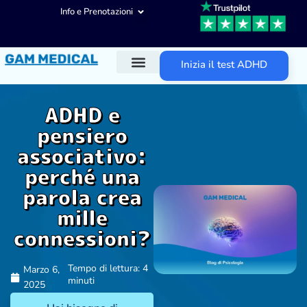
Info e Prenotazioni
Inizia il test ADHD
Diagnosi ADHD
Trattamenti ADHD
Altre aree d’intervento
ADHD e
pensiero
associativo:
perché una
parola crea
mille
connessioni?
Tempo di lettura: 4
Marzo 6,
minuti
2025