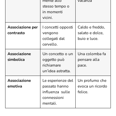
mente allo
vacanza
stesso tempo o
in momenti
vicini.
Associazione per
I concetti opposti
Caldo e freddo,
contrasto
vengono
salato e dolce,
collegati dal
buio e luce.
cervello.
Associazione
Un concetto o un
Una colomba fa
simbolica
oggetto può
pensare alla
richiamare
pace.
un’idea astratta.
Associazione
Le esperienze del
Un profumo che
emotiva
passato hanno
evoca un ricordo
influenza sulle
felice.
connessioni
mentali.