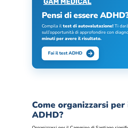
Pensi di essere ADHD
Compila il
test di autovalutazione!
Ti darà
sull’opportunità di approfondire con diagno
minuti per avere il risultato.
Fai il test ADHD
Come organizzarsi per 
ADHD?
Organizzarsi per il Cammino di Santiago signific