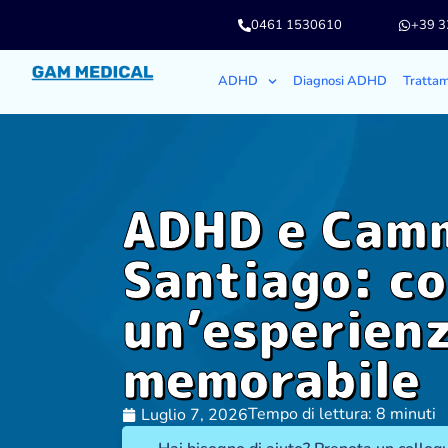
0461 1530610
+39 
ADHD
Diagnosi ADHD
Tratta
ADHD e Camm
Santiago: co
un’esperien
memorabile
Tempo di lettura: 8 minuti
Luglio 7, 2026