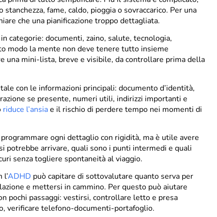
o stanchezza, fame, caldo, pioggia o sovraccarico. Per una
iare che una pianificazione troppo dettagliata.
in categorie: documenti, zaino, salute, tecnologia,
sto modo la mente non deve tenere tutto insieme
na mini-lista, breve e visibile, da controllare prima della
itale con le informazioni principali: documento d’identità,
razione se presente, numeri utili, indirizzi importanti e
o
riduce l’ansia
e il rischio di perdere tempo nei momenti di
 programmare ogni dettaglio con rigidità, ma è utile avere
si potrebbe arrivare, quali sono i punti intermedi e quali
curi senza togliere spontaneità al viaggio.
 l’
ADHD
può capitare di sottovalutare quanto serva per
colazione e mettersi in cammino. Per questo può aiutare
 pochi passaggi: vestirsi, controllare letto e presa
ino, verificare telefono-documenti-portafoglio.