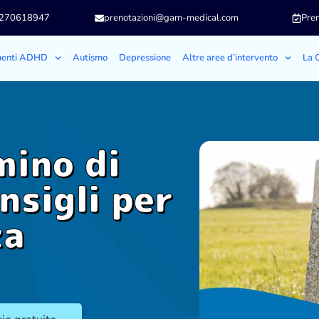
3270618947
prenotazioni@gam-medical.com
Pren
menti ADHD
Autismo
Depressione
Altre aree d’intervento
La C
ino di
nsigli per
za