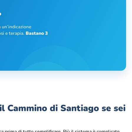
?
 un’indicazione
si e terapia.
Bastano 3
il Cammino di Santiago se sei
a prima di tutto semplificare. Più il sistema è complicato,