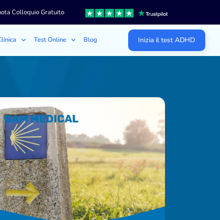
ota Colloquio Gratuito
linica
Test Online
Blog
Inizia il test ADHD