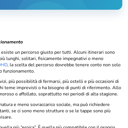
nzionamento
siste un percorso giusto per tutti. Alcuni itinerari sono
o più lunghi, solitari, fisicamente impegnativi o meno
ADHD
, la scelta del percorso dovrebbe tenere conto non solo
rio funzionamento.
i, più possibilità di fermarsi, più ostelli e più occasioni di
hi teme imprevisti o ha bisogno di punti di riferimento. Allo
oroso o affollato, soprattutto nei periodi di alta stagione.
, natura e meno sovraccarico sociale, ma può richiedere
stanti, se ci sono meno strutture o se le tappe sono più
visare.
uella più “eroica”. È quella più compatibile con il proprio