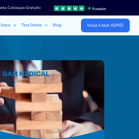
ota Colloquio Gratuito
linica
Test Online
Blog
Inizia il test ADHD