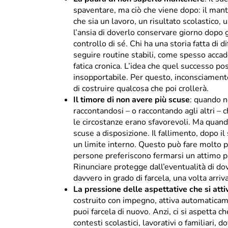
spaventare, ma ciò che viene dopo: il man
che sia un lavoro, un risultato scolastico
l’ansia di doverlo conservare giorno dopo g
controllo di sé. Chi ha una storia fatta di d
seguire routine stabili, come spesso acca
fatica cronica. L’idea che quel successo p
insopportabile. Per questo, inconsciamente, 
di costruire qualcosa che poi crollerà.
Il timore di non avere più scuse
: quando n
raccontandosi – o raccontando agli altri –
le circostanze erano sfavorevoli. Ma quando
scuse a disposizione. Il fallimento, dopo i
un limite interno. Questo può fare molto p
persone preferiscono fermarsi un attimo pr
Rinunciare protegge dall’eventualità di dov
davvero in grado di farcela, una volta arriva
La pressione delle aspettative che si att
costruito con impegno, attiva automaticame
puoi farcela di nuovo. Anzi, ci si aspetta c
contesti scolastici, lavorativi o familiari, 