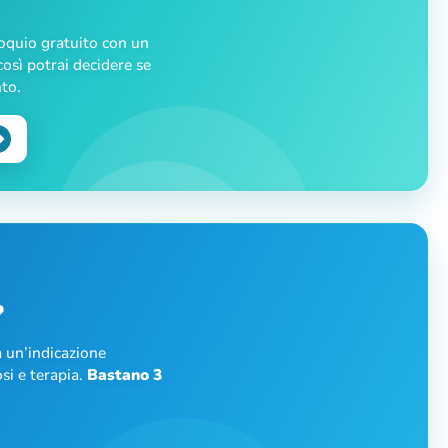
loquio gratuito con un
osì potrai decidere se
nto.
?
 un’indicazione
si e terapia.
Bastano 3