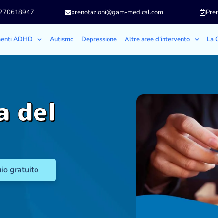
3270618947
prenotazioni@gam-medical.com
Pren
menti ADHD
Autismo
Depressione
Altre aree d’intervento
La C
a del
io gratuito