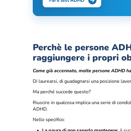
Fai il test ADHD
Perchè le persone ADH
raggiungere i propri ob
Come già accennato, molte persone ADHD hanno
Di laurearsi, di guadagnarsi una posizione lavo
Ma perché succede questo?
Riuscire in qualcosa implica una serie di cond
ADHD.
Nello specifico:
La paura di non saperlo mantenere
: il s