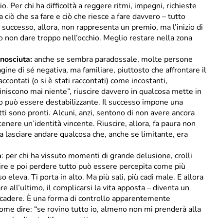
 Per chi ha difficoltà a reggere ritmi, impegni, richieste
 ciò che sa fare e ciò che riesce a fare davvero – tutto
l successo, allora, non rappresenta un premio, ma l’inizio di
lio non dare troppo nell’occhio. Meglio restare nella zona
onosciuta:
anche se sembra paradossale, molte persone
gine di sé negativa, ma familiare, piuttosto che affrontare il
ccontati (o si è stati raccontati) come incostanti,
finiscono mai niente”, riuscire davvero in qualcosa mette in
to può essere destabilizzante. Il successo impone una
utti sono pronti. Alcuni, anzi, sentono di non avere ancora
enere un’identità vincente. Riuscire, allora, fa paura non
a lasciare andare qualcosa che, anche se limitante, era
a
: per chi ha vissuto momenti di grande delusione, crolli
uscire e poi perdere tutto può essere percepita come più
o eleva. Ti porta in alto. Ma più sali, più cadi male. E allora
re all’ultimo, il complicarsi la vita apposta – diventa un
cadere. È una forma di controllo apparentemente
 come dire: “se rovino tutto io, almeno non mi prenderà alla