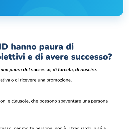
D hanno paura di
iettivi e di avere successo?
 paura del successo, di farcela, di riuscire.
rativa o di ricevere una promozione.
izioni e clausole, che possono spaventare una persona
uccesso, per molte persone, non è il traguardo in sé a