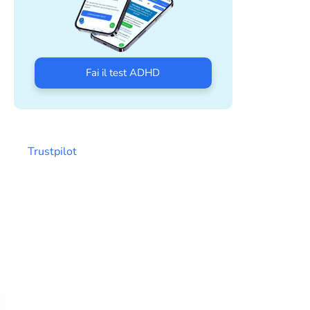
Fai il test ADHD
Trustpilot