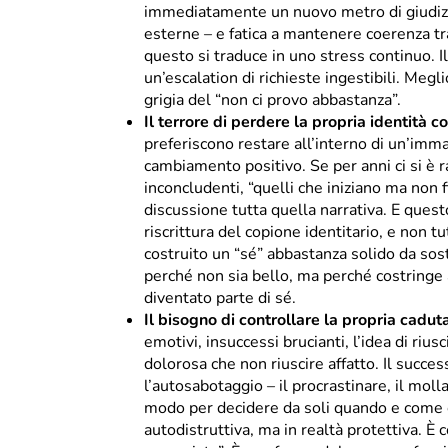
immediatamente un nuovo metro di giudizio.
esterne – e fatica a mantenere coerenza tra
questo si traduce in uno stress continuo. I
un’escalation di richieste ingestibili. Meg
grigia del “non ci provo abbastanza”.
Il terrore di perdere la propria identità c
preferiscono restare all’interno di un’imma
cambiamento positivo. Se per anni ci si è ra
inconcludenti, “quelli che iniziano ma non 
discussione tutta quella narrativa. E ques
riscrittura del copione identitario, e non t
costruito un “sé” abbastanza solido da sost
perché non sia bello, ma perché costringe 
diventato parte di sé.
Il bisogno di controllare la propria cadut
emotivi, insuccessi brucianti, l’idea di ri
dolorosa che non riuscire affatto. Il success
l’autosabotaggio – il procrastinare, il molla
modo per decidere da soli quando e come 
autodistruttiva, ma in realtà protettiva. È