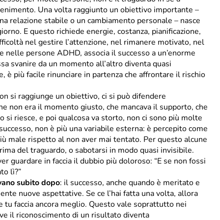
tenimento. Una volta raggiunto un obiettivo importante –
, una relazione stabile o un cambiamento personale – nasce
iorno. E questo richiede energie, costanza, pianificazione,
ifficoltà nel gestire l’attenzione, nel rimanere motivato, nel
de nelle persone ADHD, associa il successo a un’enorme
ossa svanire da un momento all’altro diventa quasi
è più facile rinunciare in partenza che affrontare il rischio
on si raggiunge un obiettivo, ci si può difendere
 che non era il momento giusto, che mancava il supporto, che
 si riesce, e poi qualcosa va storto, non ci sono più molte
l successo, non è più una variabile esterna: è percepito come
iù male rispetto al non aver mai tentato. Per questo alcune
ima del traguardo, o sabotarsi in modo quasi invisibile.
er guardare in faccia il dubbio più doloroso: “E se non fossi
to lì?”
ivano subito dopo
: il successo, anche quando è meritato e
nte nuove aspettative. Se ce l’hai fatta una volta, allora
he tu faccia ancora meglio. Questo vale soprattutto nei
dove il riconoscimento di un risultato diventa