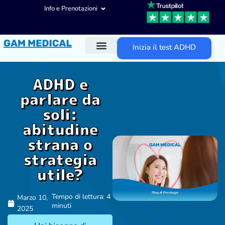
Info e Prenotazioni
Inizia il test ADHD
Diagnosi ADHD
Trattamenti ADHD
Altre aree d’intervento
ADHD e
parlare da
soli:
abitudine
strana o
strategia
utile?
Tempo di lettura: 4
Marzo 10,
minuti
2025