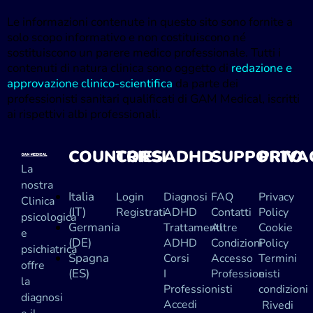
Le informazioni contenute in questo sito sono fornite a
solo scopo informativo e non costituiscono né
sostituiscono un parere medico professionale. Tutti i
contenuti di natura clinica sono oggetto di
redazione e
approvazione clinico-scientifica
da parte dei
professionisti sanitari qualificati di GAM Medical, iscritti
ai rispettivi albi professionali.
COUNTRIES
CORSI
ADHD
SUPPORTO
PRIVA
La
nostra
Italia
Login
Diagnosi
FAQ
Privacy
Clinica
(IT)
Registrati
ADHD
Contatti
Policy
psicologica
Germania
Trattamenti
Altre
Cookie
e
(DE)
ADHD
Condizioni
Policy
psichiatrica
Spagna
Corsi
Accesso
Termini
offre
(ES)
I
Professionisti
e
la
Professionisti
condizioni
diagnosi
Accedi
Rivedi