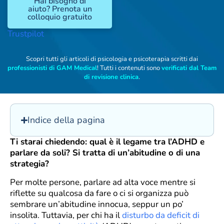
Hai bisogno di
aiuto? Prenota un
colloquio gratuito
Trustpilot
Scopri tutti gli articoli di psicologia e psicoterapia scritti dai
professionisti di GAM Medical
! Tutti i contenuti sono
verificati dal Team
di revisione clinica
.
Indice della pagina
Ti starai chiedendo: qual è il legame tra l’ADHD e
parlare da soli? Si tratta di un’abitudine o di una
strategia?
Per molte persone, parlare ad alta voce mentre si
riflette su qualcosa da fare o ci si organizza può
sembrare un’abitudine innocua, seppur un po’
insolita. Tuttavia, per chi ha il
disturbo da deficit di