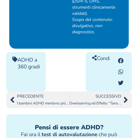
(DSM-5, OMS,
strumenti clinicamente
validati).
Scopo del contenuto:
divulgativo, non
diagnostico.
Condividilo
ADHD a
360 gradi
PRECEDENTE
SUCCESSIVO
I bambini ADHD mentono più degli altri?
Overlearning ed Effetto “Tana del Bianconiglio” nell’ADHD
Pensi di essere ADHD?
Fai ora il
test di autovalutazione
che può