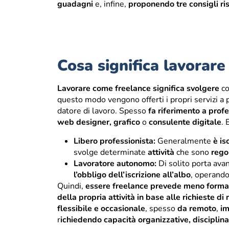
guadagni
e, infine,
proponendo tre consigli ris
Cosa significa lavorar
Lavorare come freelance significa
svolgere
co
questo modo vengono offerti i propri servizi a p
datore di lavoro. Spesso
fa riferimento a prof
web designer, grafico
o
consulente digitale
. 
Libero professionista:
Generalmente
è is
svolge determinate
attività
che sono
rego
Lavoratore autonomo:
Di solito porta ava
l’obbligo dell’iscrizione all’albo
, operand
Quindi,
essere freelance prevede meno formal
della propria attività in base alle richieste di
flessibile e occasionale
, spesso
da remoto
,
im
r
ichiedendo capacità organizzative, disciplin