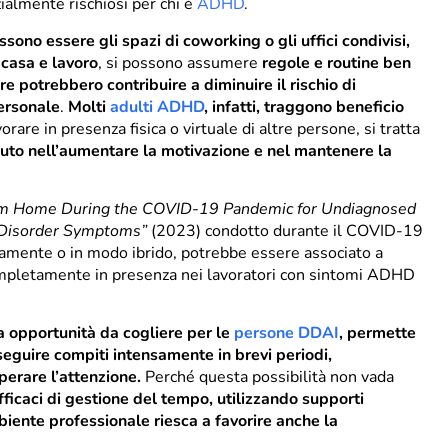
ialmente rischiosi per chi è
ADHD
.
sono essere gli spazi di coworking o gli uffici condivisi,
 casa e lavoro
, si possono assumere
regole e routine ben
zare potrebbero
contribuire a diminuire il rischio di
personale
.
Molti
adulti ADHD
, infatti, traggono beneficio
avorare in presenza fisica o virtuale di altre persone, si tratta
to nell’aumentare la motivazione e nel mantenere la
rom Home During the COVID-19 Pandemic for Undiagnosed
y Disorder Symptoms”
(2023) condotto durante il COVID-19
amente o in modo ibrido, potrebbe essere associato a
ompletamente in presenza nei lavoratori con sintomi ADHD
a opportunità da cogliere per le
persone DDAI
, permette
eseguire compiti intensamente in brevi periodi,
perare l’attenzione.
Perché questa possibilità non vada
fficaci di gestione del tempo, utilizzando supporti
biente professionale riesca a favorire anche la