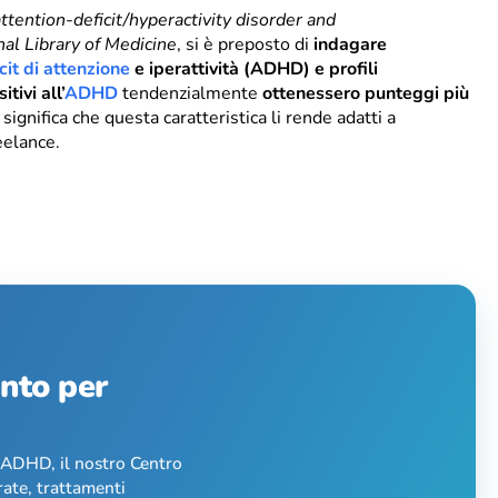
tention-deficit/hyperactivity disorder and
nal Library of Medicine
, si è preposto di
indagare
cit di attenzione
e iperattività (ADHD) e profili
itivi all’
ADHD
tendenzialmente
ottenessero punteggi più
 significa che questa caratteristica li rende adatti a
eelance.
ento per
l’ADHD, il nostro Centro
rate, trattamenti