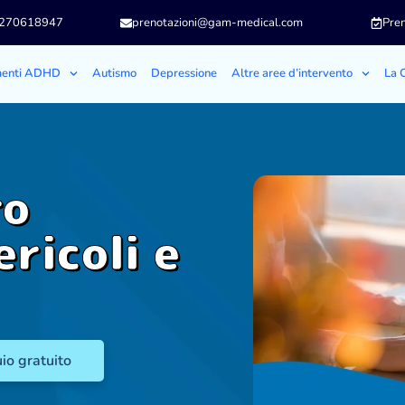
3270618947
prenotazioni@gam-medical.com
Pren
menti ADHD
Autismo
Depressione
Altre aree d’intervento
La C
ro
ricoli e
io gratuito