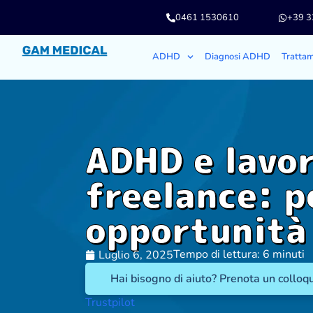
0461 1530610
+39 
ADHD
Diagnosi ADHD
Tratta
ADHD e lavo
freelance: pe
opportunità
Tempo di lettura: 6 minuti
Luglio 6, 2025
Hai bisogno di aiuto? Prenota un colloqu
Trustpilot