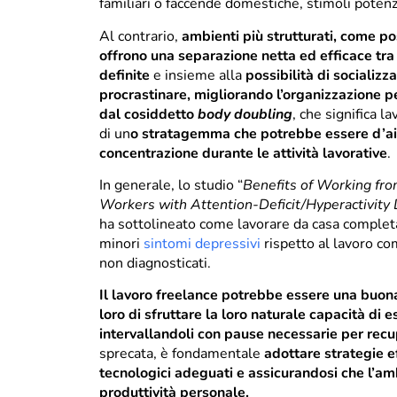
familiari o faccende domestiche, stimoli potenz
Al contrario,
ambienti più strutturati, come pos
offrono una separazione netta ed efficace tra
definite
e insieme alla
possibilità di socializ
procrastinare, migliorando l’organizzazione 
dal cosiddetto
body doubling
, che significa l
di un
o stratagemma che potrebbe essere d’aiu
concentrazione durante le attività lavorative
.
In generale, lo studio “
Benefits of Working f
Workers with Attention-Deficit/Hyperactivit
ha sottolineato come lavorare da casa complet
minori
sintomi depressivi
rispetto al lavoro c
non diagnosticati.
Il lavoro freelance potrebbe essere una buon
loro di sfruttare la loro naturale capacità di 
intervallandoli con pause necessarie per recu
sprecata, è fondamentale
adottare strategie e
tecnologici adeguati e assicurandosi che l’am
produttività personale.