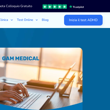
ota Colloquio Gratuito
linica
Test Online
Blog
Inizia il test ADHD