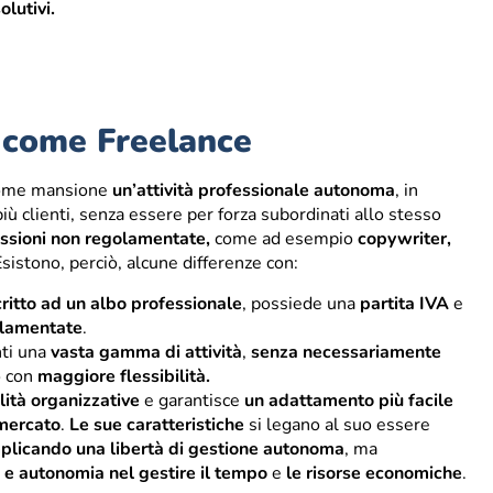
olutivi.
e come Freelance
me mansione
un’attività professionale autonoma
, in
iù clienti, senza essere per forza subordinati allo stesso
essioni non regolamentate,
come ad esempio
copywriter,
Esistono, perciò, alcune differenze con:
critto ad un albo professionale
, possiede una
partita IVA
e
lamentate
.
nti una
vasta gamma di attività
,
senza necessariamente
o con
maggiore flessibilità.
ità organizzative
e garantisce
un adattamento più facile
 mercato
.
Le sue caratteristiche
si legano al suo essere
plicando una libertà di gestione autonoma
, ma
a e autonomia nel gestire il tempo
e
le risorse economiche
.