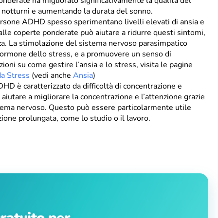
onderate ha migliorato significativamente la qualità del
li notturni e aumentando la durata del sonno.
rsone ADHD spesso sperimentano livelli elevati di ansia e
alle coperte ponderate può aiutare a ridurre questi sintomi,
a. La stimolazione del sistema nervoso parasimpatico
o, l’ormone dello stress, e a promuovere un senso di
oni su come gestire l’ansia e lo stress, visita le pagine
da Stress
(vedi anche
Ansia
)
DHD è caratterizzato da difficoltà di concentrazione e
iutare a migliorare la concentrazione e l’attenzione grazie
istema nervoso. Questo può essere particolarmente utile
zione prolungata, come lo studio o il lavoro.
ratuito per