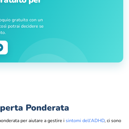
loquio gratuito con un
osì potrai decidere se
nto.
perta Ponderata
ponderata per aiutare a gestire i
sintomi dell’ADHD
, ci sono