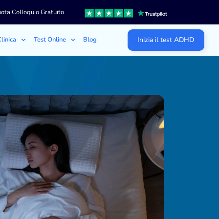
ota Colloquio Gratuito
linica
Test Online
Blog
Inizia il test ADHD