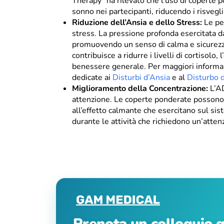
Therapy
”
ha rilevato che l’uso di coperte p
sonno nei partecipanti, riducendo i risveg
Riduzione dell’Ansia e dello Stress:
Le pe
stress. La pressione profonda esercitata d
promuovendo un senso di calma e sicurezz
contribuisce a ridurre i livelli di cortisol
benessere generale. Per maggiori informazi
dedicate ai
Disturbi d’Ansia
e al
Disturbo 
Miglioramento della Concentrazione:
L’A
attenzione. Le coperte ponderate possono a
all’effetto calmante che esercitano sul s
durante le attività che richiedono un’atten
Prenota un colloquio g