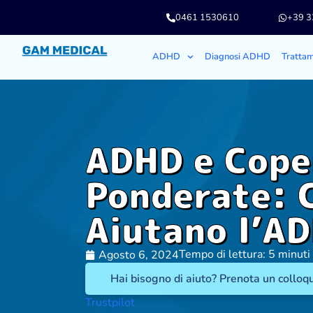
0461 1530610
+39 
ADHD
Diagnosi ADHD
Tratta
ADHD e Cope
Ponderate: 
Aiutano l’A
Tempo di lettura: 5 minuti
Agosto 6, 2024
Hai bisogno di aiuto? Prenota un colloqu
Trustpilot