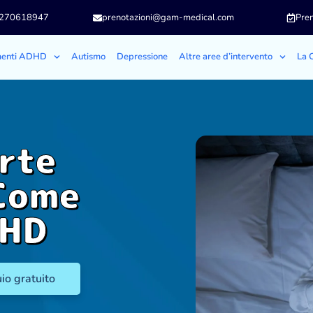
3270618947
prenotazioni@gam-medical.com
Pren
menti ADHD
Autismo
Depressione
Altre aree d’intervento
La C
rte
Come
DHD
io gratuito