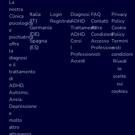
La
nostra
Italia
Login
Diagnosi
FAQ
Privacy
Clinica
(IT)
Registrati
ADHD
Contatti
Policy
psicologica
Germania
Trattamenti
Altre
Cookie
e
(DE)
ADHD
Condizioni
Policy
psichiatrica
Spagna
Corsi
Accesso
Termini
offre
(ES)
I
Professionisti
e
la
Professionisti
condizioni
diagnosi
Accedi
Rivedi
e il
le
trattamento
scelte
di
sui
ADHD,
cookies
Autismo,
Ansia,
Depressione
e
molto
altro
attraverso