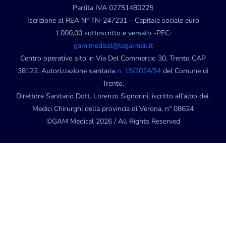
Partita IVA 02751480225
Iscrizione al REA N° TN-247231 – Capitale sociale euro
1.000,00 sottoscritto e versato -PEC:
gam.medical@legalmail.it
Centro operativo sito in Via Del Commercio 30, Trento CAP
38122. Autorizzazione sanitaria
n. 19/2024/54
del Comune di
Trento.
Direttore Sanitario Dott. Lorenzo Signorini, iscritto all’albo dei.
Medici Chirurghi della provincia di Verona, n° 08624
©GAM Medical 2026 / All Rights Reserved