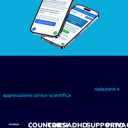
Le informazioni contenute in questo sito sono fornite a
solo scopo informativo e non costituiscono né
sostituiscono un parere medico professionale. Tutti i
contenuti di natura clinica sono oggetto di
redazione e
approvazione clinico-scientifica
da parte dei
professionisti sanitari qualificati di GAM Medical, iscritti
ai rispettivi albi professionali.
COUNTRIES
CORSI
ADHD
SUPPORTO
PRIVA