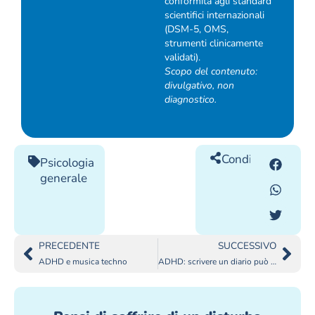
conformità agli standard
scientifici internazionali
(DSM-5, OMS,
strumenti clinicamente
validati).
Scopo del contenuto:
divulgativo, non
diagnostico.
Condividilo
Psicologia
generale
PRECEDENTE
SUCCESSIVO
ADHD e musica techno
ADHD: scrivere un diario può aiutare con i sintomi?