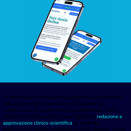
Le informazioni contenute in questo sito sono fornite a
solo scopo informativo e non costituiscono né
sostituiscono un parere medico professionale. Tutti i
contenuti di natura clinica sono oggetto di
redazione e
approvazione clinico-scientifica
da parte dei
professionisti sanitari qualificati di GAM Medical, iscritti