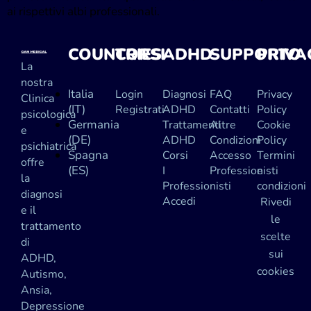
ai rispettivi albi professionali.
COUNTRIES
CORSI
ADHD
SUPPORTO
PRIVA
La
nostra
Italia
Login
Diagnosi
FAQ
Privacy
Clinica
(IT)
Registrati
ADHD
Contatti
Policy
psicologica
Germania
Trattamenti
Altre
Cookie
e
(DE)
ADHD
Condizioni
Policy
psichiatrica
Spagna
Corsi
Accesso
Termini
offre
(ES)
I
Professionisti
e
la
Professionisti
condizioni
diagnosi
Accedi
Rivedi
e il
le
trattamento
scelte
di
sui
ADHD,
cookies
Autismo,
Ansia,
Depressione