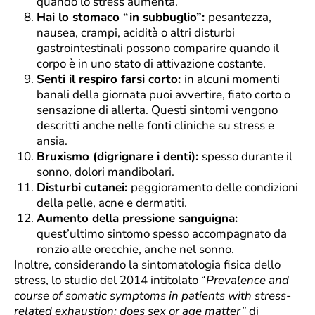
quando lo stress aumenta.
Hai lo stomaco “in subbuglio”:
pesantezza,
nausea, crampi, acidità o altri disturbi
gastrointestinali possono comparire quando il
corpo è in uno stato di attivazione costante.
Senti il respiro farsi corto:
in alcuni momenti
banali della giornata puoi avvertire, fiato corto o
sensazione di allerta. Questi sintomi vengono
descritti anche nelle fonti cliniche su stress e
ansia.
Bruxismo (digrignare i denti):
spesso durante il
sonno, dolori mandibolari.
Disturbi cutanei:
peggioramento delle condizioni
della pelle, acne e dermatiti.
Aumento della pressione sanguigna:
quest’ultimo sintomo spesso accompagnato da
ronzio alle orecchie, anche nel sonno.
Inoltre, considerando la sintomatologia fisica dello
stress, lo studio del 2014 intitolato “
Prevalence and
course of somatic symptoms in patients with stress-
related exhaustion: does sex or age matter”
di