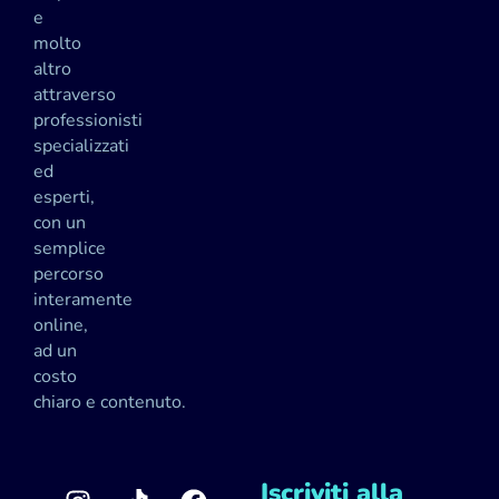
e
molto
altro
attraverso
professionisti
specializzati
ed
esperti,
con un
semplice
percorso
interamente
online,
ad un
costo
chiaro e contenuto.
Iscriviti alla