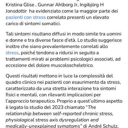
Kristina Glise , Gunnar Ahlborg Jr, Ingibjörg H
Jonsdottir ha evidenziato come la maggior parte dei
pazienti con stress
correlato presenti un elevato
carico di sintomi somatici.
Tali sintomi risultano diffusi in modo simile tra uomini
e donne e tra diverse fasce d’età. Lo studio suggerisce
inoltre che siano prevalentemente correlati allo
stress
, poiché tendono a ridursi in seguito a
trattamenti mirati ai problemi psicologici associati, ad
eccezione del dolore muscoloscheletrico.
Questi risultati mettono in luce la complessità del
quadro clinico nei pazienti con esaurimento da stress,
caratterizzato da una stretta interazione tra sintomi
fisici e mentali, con rilevanti implicazioni per
l’approccio terapeutico. Proprio a quest’ultimo aspetto
è legato lo studio del 2023 chiamato “
The
relationship between self-reported chronic stress,
physiological stress axis dysregulation and
medically-unexplained symptoms”
di André Schulz,