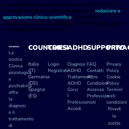
sostituiscono un parere medico professionale. Tutti i
contenuti di natura clinica sono oggetto di
redazione e
approvazione clinico-scientifica
da parte dei
professionisti sanitari qualificati di GAM Medical, iscritti
ai rispettivi albi professionali.
COUNTRIES
CORSI
ADHD
SUPPORTO
PRIVA
La
nostra
Italia
Login
Diagnosi
FAQ
Privacy
Clinica
(IT)
Registrati
ADHD
Contatti
Policy
psicologica
Germania
Trattamenti
Altre
Cookie
e
(DE)
ADHD
Condizioni
Policy
psichiatrica
Spagna
Corsi
Accesso
Termini
offre
(ES)
I
Professionisti
e
la
Professionisti
condizioni
diagnosi
Accedi
Rivedi
e il
le
trattamento
scelte
di