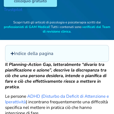
colloquio gratuito
Trustpilot
Scopri tutti gli articoli di psicologia e psicoterapia scritti dai
professionisti di GAM Medical
! Tutti i contenuti sono
verificati dal Team
di revisione clinica
.
Indice della pagina
Il Planning-Action Gap, letteralmente “divario tra
pianificazione e azione”, descrive la discrepanza tra
ciò che una persona desidera, intende o pianifica di
fare e ciò che effettivamente riesce a mettere in
pratica
.
Le persone
ADHD (Disturbo da Deficit di Attenzione e
Iperattività
) incontrano frequentemente una difficoltà
specifica nel mettere in pratica ciò che hanno
intenzione di fare.