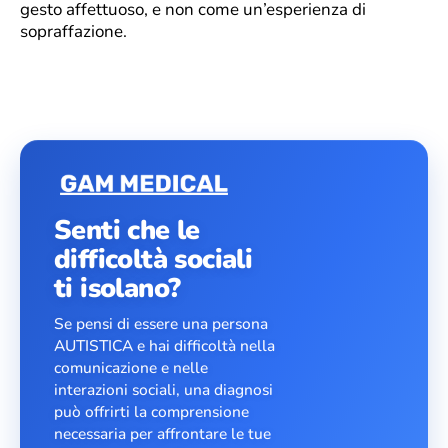
gesto affettuoso, e non come un’esperienza di
sopraffazione.
Senti che le
difficoltà sociali
ti isolano?
Se pensi di essere una persona
AUTISTICA e hai difficoltà nella
comunicazione e nelle
interazioni sociali, una diagnosi
può offrirti la comprensione
necessaria per affrontare le tue