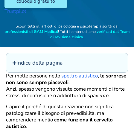
colloquio gratuito
Trustpilot
Scopri tutti gli articoli di psicologia e psicoterapia scritti dai
professionisti di GAM Medical
! Tutti i contenuti sono
verificati dal Team
di revisione clinica
.
Indice della pagina
Per molte persone nello
spettro autistico
,
le sorprese
non sono sempre piacevoli
.
Anzi, spesso vengono vissute come momenti di forte
stress, di confusione o addirittura di
spavento
.
Capire il perché di questa reazione non significa
patologizzare il bisogno di prevedibilità, ma
comprendere meglio
come funziona il cervello
autistico
.