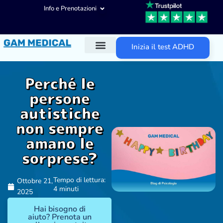
Info e Prenotazioni
Inizia il test ADHD
Diagnosi ADHD
Trattamenti ADHD
Altre aree d’intervento
Perché le
persone
autistiche
non sempre
amano le
sorprese?
Tempo di lettura:
Ottobre 21,
4 minuti
2025
Hai bisogno di
aiuto? Prenota un