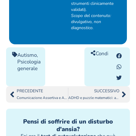
strumenti clinicamente
validati).
Scopo del contenuto:
divulgativo, non
diagnostico.
Condividilo
Autismo
,
Psicologia
generale
PRECEDENTE
SUCCESSIVO
Comunicazione Assertiva e ADHD
ADHD e puzzle matematici: allenare la mente
Pensi di soffrire di un disturbo
d'ansia?