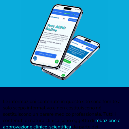
Le informazioni contenute in questo sito sono fornite a
solo scopo informativo e non costituiscono né
sostituiscono un parere medico professionale. Tutti i
contenuti di natura clinica sono oggetto di
redazione e
approvazione clinico-scientifica
da parte dei