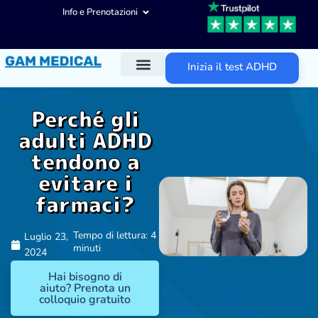
Info e Prenotazioni
Inizia il test ADHD
Diagnosi ADHD
Trattamenti ADHD
Altre aree d’intervento
Perché gli
adulti ADHD
tendono a
evitare i
farmaci?
Tempo di lettura: 4
Luglio 23,
minuti
2024
Hai bisogno di
aiuto? Prenota un
colloquio gratuito