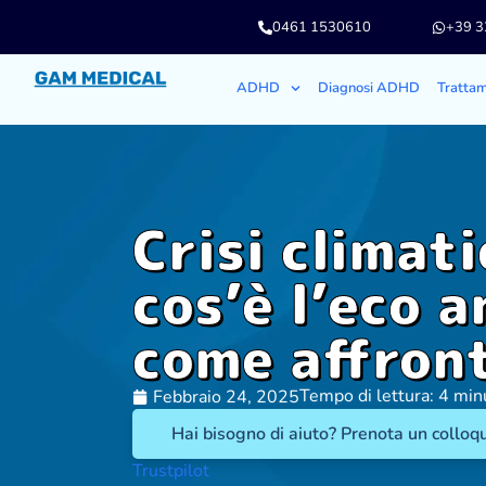
0461 1530610
+39 
ADHD
Diagnosi ADHD
Tratta
Crisi climati
cos’è l’eco a
come affron
Tempo di lettura: 4 min
Febbraio 24, 2025
Hai bisogno di aiuto? Prenota un colloqu
Trustpilot