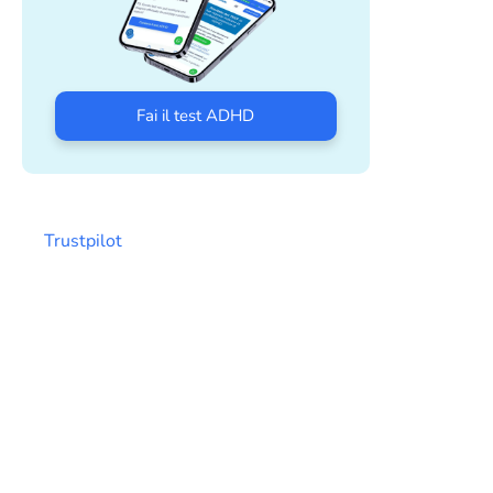
Fai il test ADHD
Trustpilot