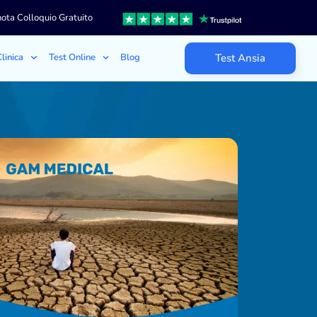
ota Colloquio Gratuito
linica
Test Online
Blog
Test Ansia