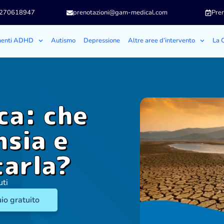
3270618947
prenotazioni@gam-medical.com
Pren
menti ADHD
Autismo
Depressione
Altre aree d’intervento
La C
ca: che
nsia e
tarla?
uti
io gratuito