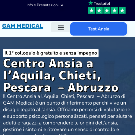
Info e Prenotazioni
Test Ansia
Diagnosi ADHD
Trattamenti ADHD
Altre aree d’intervento
Il 1° colloquio è gratuito e senza impegno
Centro Ansia a
l’Aquila, Chieti,
Pescara – Abruzzo
Il Centro Ansia a l’Aquila, Chieti, Pescara – Abruzzo di
GAM Medical è un punto di riferimento per chi vive un
disagio legato all’ansia. Offriamo percorsi di valutazione
e supporto psicologico personalizzati, pensati per aiutare
adulti e ragazzi a comprendere le origini dell’ansia,
gestirne i sintomi e ritrovare un senso di controllo e