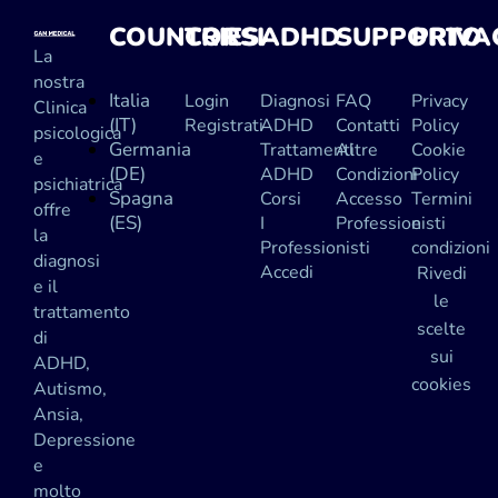
COUNTRIES
CORSI
ADHD
SUPPORTO
PRIVA
La
nostra
Italia
Login
Diagnosi
FAQ
Privacy
Clinica
(IT)
Registrati
ADHD
Contatti
Policy
psicologica
Germania
Trattamenti
Altre
Cookie
e
(DE)
ADHD
Condizioni
Policy
psichiatrica
Spagna
Corsi
Accesso
Termini
offre
(ES)
I
Professionisti
e
la
Professionisti
condizioni
diagnosi
Accedi
Rivedi
e il
le
trattamento
scelte
di
sui
ADHD,
cookies
Autismo,
Ansia,
Depressione
e
molto